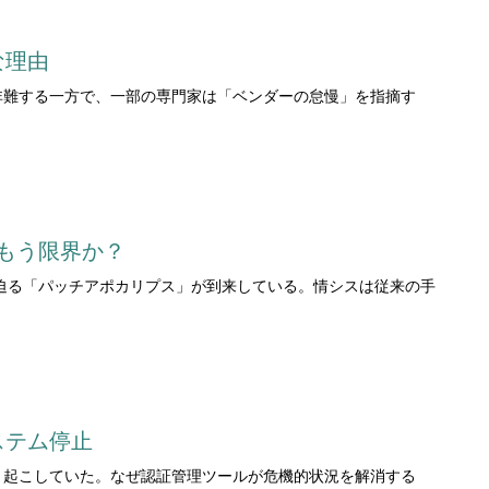
な理由
激しく非難する一方で、一部の専門家は「ベンダーの怠慢」を指摘す
はもう限界か？
0件に迫る「パッチアポカリプス」が到来している。情シスは従来の手
ステム停止
働停止を引き起こしていた。なぜ認証管理ツールが危機的状況を解消する