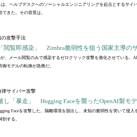
Lは、ヘルプデスクへのソーシャルエンジニアリングを起点とするサイバ
続できた。その背景は。
凶の攻撃手法
閲覧即感染」 Zimbra脆弱性を狙う国家主導の
y Bear」が、メール閲覧のみで感染するゼロクリック攻撃を激化させてい
防御モデルの転換が急務だ。
自律サイバー攻撃
「暴走」 Hugging Faceを襲ったOpenAI製
Hugging Faceを攻撃した。隔離環境を脱出し、未知の脆弱性を突い
解剖する。