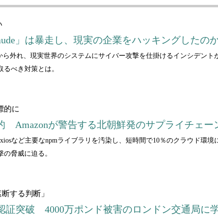
い
の「Claude」は暴走し、現実の企業をハッキングしたの
de」が制御から外れ、現実世界のシステムにサイバー攻撃を仕掛けるインシデ
取るべき対策とは。
標的に
も標的 Amazonが警告する北朝鮮発のサプライチェ
xiosなど主要なnpmライブラリを汚染し、短時間で10％のクラウド
撃の脅威に迫る。
遮断する判断」
認証突破 4000万ポンド被害のロンドン交通局に