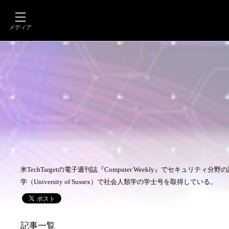
メディア
米TechTargetの電子週刊誌『Computer Weekly』でセキュリテ
学（University of Sussex）で社会人類学の学士号を取得している。
記事一覧