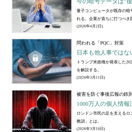
今の暗号データは”後で
量子コンピュータが既存の暗号
れる。企業が直ちに打つべき
(
2026年4月2日
)
問われる「PQC」対策
日本も他人事ではな
トランプ米政権が発表した2
を解説する。
(
2026年3月11日
)
被害を防ぐ事後広報の鉄
1000万人の個人
ロンドン市民の足を支えるロ
教訓」とは。
(
2026年3月10日
)