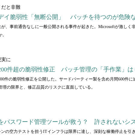
」だと非難
怒のゼロデイ脆弱性「無断公開」 パッチを待つのが危険
脆弱性が、事前通告なしに一般公開される事件が起きた。Microsoftが
か。
現実に
去最多200件超の脆弱性修正 パッチ管理の「手作業」
となる約200件の脆弱性修正を公開した。サードパーティー製を含め月間60
管理の限界と、修正品質のリスクに直面している。
機をパスワード管理ツールが救う？ 許されないシ
RacingのF1マシンの空力テストを担うITインフラは限界に達し、深刻な稼