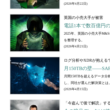
(
2026年4月22日
)
英国の小売大手が被害
電話1本で数百億円
2025年、英国の小売大手
を整理する。
(
2026年4月21日
)
ログ分析やXDRが抱える“
月150TBの壁――S
月間150TBを超えるデータ
し、同社が選んだ解決策とは
(
2026年4月15日
)
「今盗んで後で解読」する