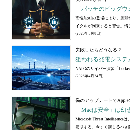
「パッチのビッグウ
高性能AIの登場により、脆弱
イクルが到来すると警告。情
(
2026年5月8日
)
失敗したらどうなる？
狙われる発電システム
NATOのサイバー演習「Loc
(
2026年4月24日
)
偽のアップデートでAppl
「Macは安全」は幻
Microsoft Threat
窃取する。今すぐ講じるべき