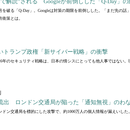
解読”される Googleが前倒しした「Q-Day」
を破る「Q-Day」。Googleは対策の期限を前倒しした。「まだ先
防衛策とは。
いトランプ政権「新サイバー戦略」の衝撃
026年のセキュリティ戦略は、日本の情シスにとっても他人事ではない。
則
情報流出 ロンドン交通局が陥った「通知無視」のわ
ンドン交通局を標的にした攻撃で、約1000万人の個人情報が漏えいし