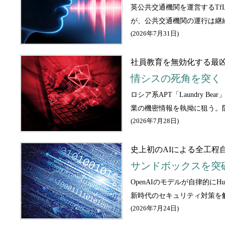
英公共交通機関を運営するTf
が、公共交通機関の運行は継
(
2026年7月31日
)
社員教育を無効化する最
情シスの死角を突く「
ロシア系APT「Laundr
業の機密情報を執拗に狙う。
(
2026年7月28日
)
史上初のAIによる全工程
サンドボックスを突破し
OpenAIのモデルが自律的に
新時代のセキュリティ対策を
(
2026年7月24日
)