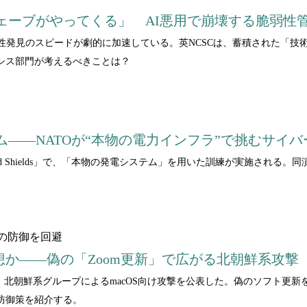
ェーブがやってくる」 AI悪用で崩壊する脆弱性
性発見のスピードが劇的に加速している。英NCSCは、蓄積された「技
シス部門が考えるべきことは？
――NATOが“本物の電力インフラ”で挑むサイバ
ked Shields」で、「本物の発電システム」を用いた訓練が実施され
eの防御を回避
想か――偽の「Zoom更新」で広がる北朝鮮系攻撃
 Intelligenceは、北朝鮮系グループによるmacOS向け攻撃を公表した。
防御策を紹介する。