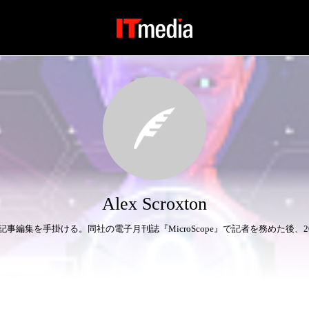
Alex Scroxton
ィ分野の記事編集を手掛ける。同社の電子月刊誌『MicroScope』で記者を務めた後、20