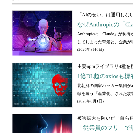
「AIのせい」は通用しな
なぜAnthropic
Anthropicの「Clau
してしまった背景と、企業が
(
2026年8月6日
)
主要npmライブラリ4種を
1億DL超のaxios
北朝鮮の国家ハッカー集団がa
頼を奪う「産業化」された攻
(
2026年8月1日
)
被害拡大を防いだ「自ら
「従業員のフリ」で