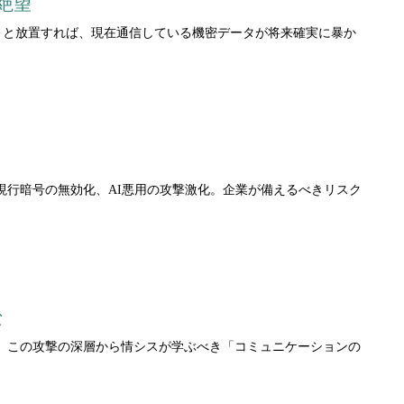
の絶望
の話」と放置すれば、現在通信している機密データが将来確実に暴か
現行暗号の無効化、AI悪用の攻撃激化。企業が備えるべきリスク
な
た。この攻撃の深層から情シスが学ぶべき「コミュニケーションの