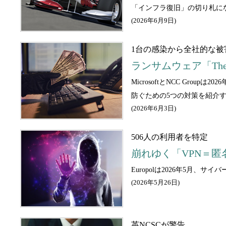
「インフラ復旧」の切り札に
(
2026年6月9日
)
1台の感染から全社的な被
ランサムウェア「The
MicrosoftとNCC Gr
防ぐための5つの対策を紹介
(
2026年6月3日
)
506人の利用者を特定
崩れゆく「VPN＝匿名
Europolは2026年5月、
(
2026年5月26日
)
英NCSCが警告