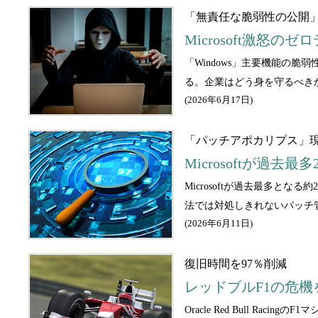
「無責任な脆弱性の公開
Microsoft激
「Windows」主要機能の
る。企業はどう身を守るべき
(
2026年6月17日
)
「パッチアポカリプス」
Microsoftが過
Microsoftが過去最多
法では対処しきれないパッチ
(
2026年6月11日
)
復旧時間を97％削減
レッドブルF1の危
Oracle Red Bull 