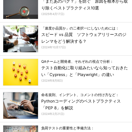
「またあのバグ？」を防ぐ 原因を根本から取
り除くベストプラクティス10選
(
2025年4月17日
)
「速度か品質か」の二者択一にしないためには：
スピード vs 品質 ソフトウェアリリースのジ
レンマをどう解決する？
(
2024年10月17日
)
QAチームと開発者、それぞれの視点で分析：
テスト自動化に取り組みたいなら知っておきた
い「Cypress」と「Playwright」の違い
(
2024年8月8日
)
命名規則、インデント、コメントの付け方など：
Pythonコーディングのベストプラクティス
「PEP 8」を解説
(
2024年2月21日
)
負荷テストの重要性と準備方法：