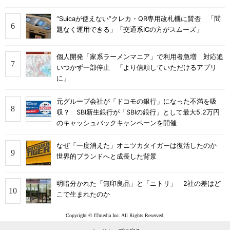
“Suicaが使えない”クレカ・QR専用改札機に賛否 「問
題なく運用できる」「交通系ICの方がスムーズ」
個人開発「家系ラーメンマニア」で利用者急増 対応追
いつかず一部停止 「より信頼していただけるアプリ
に」
元グループ会社が「ドコモの銀行」になった不満を吸
収？ SBI新生銀行が「SBIの銀行」として最大5.2万円
のキャッシュバックキャンペーンを開催
なぜ「一度消えた」オニツカタイガーは復活したのか
世界的ブランドへと成長した背景
明暗分かれた「無印良品」と「ニトリ」 2社の差はど
こで生まれたのか
Copyright © ITmedia Inc. All Rights Reserved.