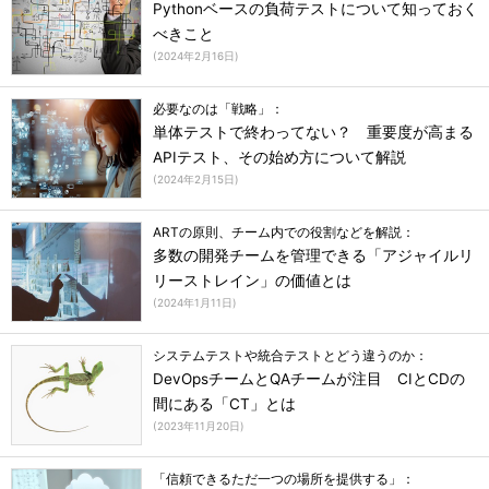
Pythonベースの負荷テストについて知っておく
べきこと
(
2024年2月16日
)
必要なのは「戦略」：
単体テストで終わってない？ 重要度が高まる
APIテスト、その始め方について解説
(
2024年2月15日
)
ARTの原則、チーム内での役割などを解説：
多数の開発チームを管理できる「アジャイルリ
リーストレイン」の価値とは
(
2024年1月11日
)
システムテストや統合テストとどう違うのか：
DevOpsチームとQAチームが注目 CIとCDの
間にある「CT」とは
(
2023年11月20日
)
「信頼できるただ一つの場所を提供する」：