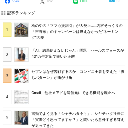
Share
Post
LINE
記事ランキング
松のやの「ママ応援割引」が大炎上……内容そっくりの
「吉野家」のキャンペーンは燃えなかった“ネーミン
グ”の差
「AI、結局使えないじゃん」問題 セールスフォースが
431万件対応で導いた正解
セブンはなぜ苦戦するのか コンビニ王者を支えた「勝
ちパターン」が曲がり角
Gmail、他社メアドを送信元にできる機能を廃止へ
書類でよく見る「シヤチハタ不可」、シヤチハタ社長に
「実際どう思ってますか？」と聞いたら意外すぎる答え
が返ってきた