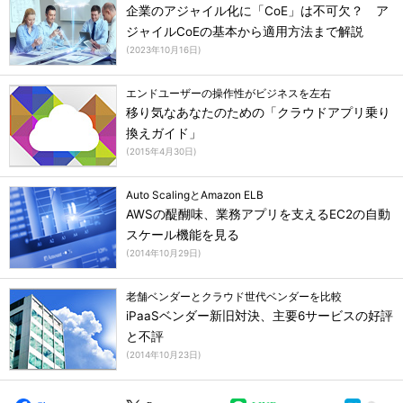
企業のアジャイル化に「CoE」は不可欠？ ア
ジャイルCoEの基本から適用方法まで解説
(
2023年10月16日
)
エンドユーザーの操作性がビジネスを左右
移り気なあなたのための「クラウドアプリ乗り
換えガイド」
(
2015年4月30日
)
Auto ScalingとAmazon ELB
AWSの醍醐味、業務アプリを支えるEC2の自動
スケール機能を見る
(
2014年10月29日
)
老舗ベンダーとクラウド世代ベンダーを比較
iPaaSベンダー新旧対決、主要6サービスの好評
と不評
(
2014年10月23日
)