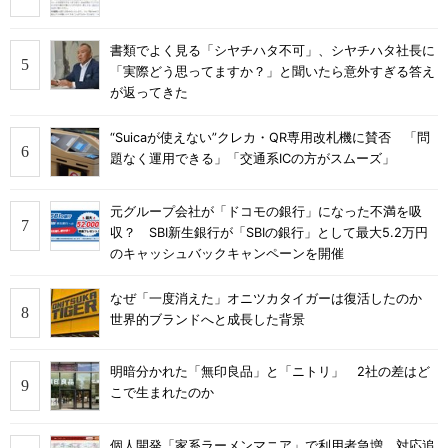
書類でよく見る「シヤチハタ不可」、シヤチハタ社長に
「実際どう思ってますか？」と聞いたら意外すぎる答え
が返ってきた
“Suicaが使えない”クレカ・QR専用改札機に賛否 「問
題なく運用できる」「交通系ICの方がスムーズ」
元グループ会社が「ドコモの銀行」になった不満を吸
収？ SBI新生銀行が「SBIの銀行」として最大5.2万円
のキャッシュバックキャンペーンを開催
なぜ「一度消えた」オニツカタイガーは復活したのか
世界的ブランドへと成長した背景
明暗分かれた「無印良品」と「ニトリ」 2社の差はど
こで生まれたのか
個人開発「家系ラーメンマニア」で利用者急増 対応追