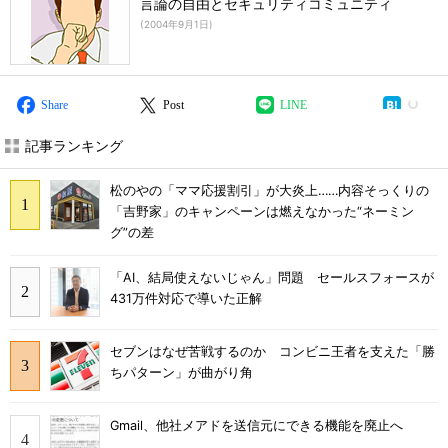
言論の自由とセキュリティコミュニティ
(
2004年9月1日
)
Share
Post
LINE
記事ランキング
松のやの「ママ応援割引」が大炎上……内容そっくりの
「吉野家」のキャンペーンは燃えなかった“ネーミン
グ”の差
「AI、結局使えないじゃん」問題 セールスフォースが
431万件対応で導いた正解
セブンはなぜ苦戦するのか コンビニ王者を支えた「勝
ちパターン」が曲がり角
Gmail、他社メアドを送信元にできる機能を廃止へ