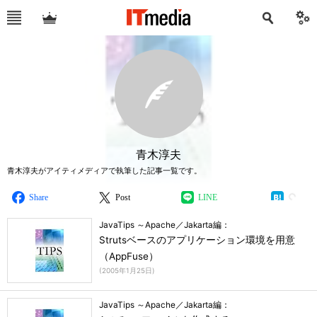
青木淳夫
青木淳夫がアイティメディアで執筆した記事一覧です。
Share
Post
LINE
JavaTips ～Apache／Jakarta編：
Strutsベースのアプリケーション環境を用意
（AppFuse）
(
2005年1月25日
)
JavaTips ～Apache／Jakarta編：