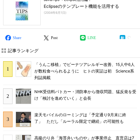
Eclipseのテンプレート機能を活用する
(
2004年6月1日
)
Share
Post
LINE
記事ランキング
「うんこ移植」でピーナツアレルギー改善、15人中6人
が数粒食べられるように ヒトの実証は初 Science系
列誌掲載
NHK受信料パトカー・消防車から徴収問題、猛反発を受
け「検討を進めていく」と会長
楽天モバイルのローミングは「予定通り9月末に終
了」 ただし「ルーラル限定で継続」の可能性も
高級のり弁「海苔弁いちのや」が事業停止 直営店は7