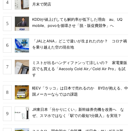
月末で閉店
KDDIが値上げしても解約率が低下した理由 au、UQ
mobile、povoを循環させ「脱・販促費競争」へ
「JALとANA」どこで違いが生まれたのか？ コロナ禍
を乗り越えた空の現在地
ミストが出るハンディファンって涼しいの？ 家電量販
店でも買える「Aecooly Cold Air／Cold Air Pro」を試
す
軽EV「ラッコ」は日本で売れるのか BYDが抱える、中
国メーカーならではの課題
JR東日本「分かりにくい」新幹線券売機を改善へ な
ぜ、スマホではなく「駅での最短1分購入」を実現？