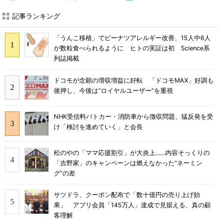
記事ランキング
「うんこ移植」でピーナツアレルギー改善、15人中6人
が数粒食べられるように ヒトの実証は初 Science系
列誌掲載
ドコモが念願の増収増益に好転 「ドコモMAX」好調も
後押し、今後は“ロイヤルユーザー”を重視
NHK受信料パトカー・消防車から徴収問題、猛反発を受
け「検討を進めていく」と会長
松のやの「ママ応援割引」が大炎上……内容そっくりの
「吉野家」のキャンペーンは燃えなかった“ネーミン
グ”の差
サツドラ、クーポン配布で「数十億円の売り上げ効
果」 アプリ会員「145万人」達成で見据える、真の顧
客理解