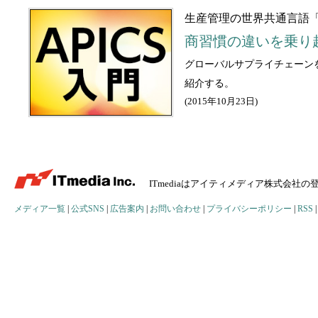
生産管理の世界共通言語「A
商習慣の違いを乗り
グローバルサプライチェーンを
紹介する。
(
2015年10月23日
)
ITmediaはアイティメディア株式会社
メディア一覧
|
公式SNS
|
広告案内
|
お問い合わせ
|
プライバシーポリシー
|
RSS