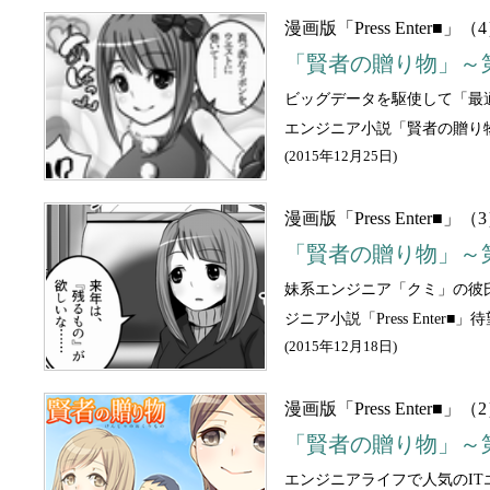
漫画版「Press Enter■」（
「賢者の贈り物」～
ビッグデータを駆使して「最
エンジニア小説「賢者の贈り
(
2015年12月25日
)
漫画版「Press Enter■」（
「賢者の贈り物」～
妹系エンジニア「クミ」の彼
ジニア小説「Press Enter
(
2015年12月18日
)
漫画版「Press Enter■」（
「賢者の贈り物」～第
エンジニアライフで人気のITエ