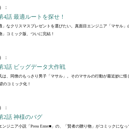
4）：
第4話 最適ルートを探せ！
適」なクリスマスプレゼントを選びたい。真面目エンジニア「マサル」の
物」コミック版、ついに完結！
3）：
第3話 ビッグデータ大作戦
氏は、同僚のもっさり男子「マサル」。そのマサルの行動が最近妙に怪し
■」待望のコミック化！
2）：
2話 神様のバグ
ンジニア小説「Press Enter■」の、「賢者の贈り物」がコミックに