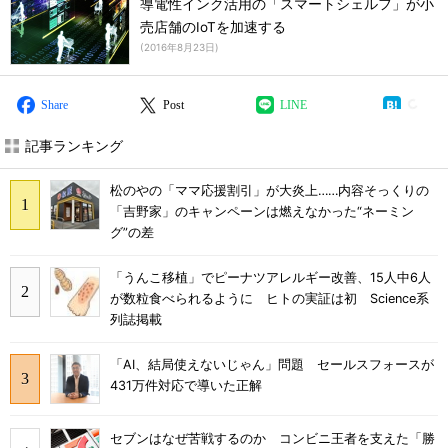
導電性インク活用の「スマートシェルフ」が小
売店舗のIoTを加速する
(
2016年8月23日
)
Share
Post
LINE
記事ランキング
松のやの「ママ応援割引」が大炎上……内容そっくりの
「吉野家」のキャンペーンは燃えなかった“ネーミン
グ”の差
「うんこ移植」でピーナツアレルギー改善、15人中6人
が数粒食べられるように ヒトの実証は初 Science系
列誌掲載
「AI、結局使えないじゃん」問題 セールスフォースが
431万件対応で導いた正解
セブンはなぜ苦戦するのか コンビニ王者を支えた「勝