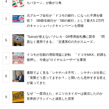
ちパターン」が曲がり角
元グループ会社が「ドコモの銀行」になった不満を吸
収？ SBI新生銀行が「SBIの銀行」として最大5.2万円
のキャッシュバックキャンペーンを開催
“Suicaが使えない”クレカ・QR専用改札機に賛否 「問
題なく運用できる」「交通系ICの方がスムーズ」
ドコモが念願の増収増益に好転 「ドコモMAX」好調も
後押し、今後は“ロイヤルユーザー”を重視
書類でよく見る「シヤチハタ不可」、シヤチハタ社長に
「実際どう思ってますか？」と聞いたら意外すぎる答え
が返ってきた
なぜ「一度消えた」オニツカタイガーは復活したのか
世界的ブランドへと成長した背景