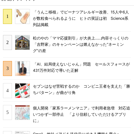
「うんこ移植」でピーナツアレルギー改善、15人中6人
が数粒食べられるように ヒトの実証は初 Science系
列誌掲載
松のやの「ママ応援割引」が大炎上……内容そっくりの
「吉野家」のキャンペーンは燃えなかった“ネーミン
グ”の差
「AI、結局使えないじゃん」問題 セールスフォースが
431万件対応で導いた正解
セブンはなぜ苦戦するのか コンビニ王者を支えた「勝
ちパターン」が曲がり角
個人開発「家系ラーメンマニア」で利用者急増 対応追
いつかず一部停止 「より信頼していただけるアプリ
に」