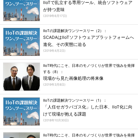
IIoTで乱立する専用ツール、統合ソフトウェア
が持つ意味
(
2019年6月17日
)
IIoTの課題解決ワンツースリー（2）：
SCADAはIIoTソフトウェアプラットフォームへ
進化、その実態に迫る
(
2019年4月2日
)
IIoT時代にこそ、日本のモノづくりが世界で強みを発揮
する（8）：
現場から見た画像処理の将来像
(
2019年3月8日
)
IIoTの課題解決ワンツースリー（1）：
「人任せガラパゴス化」した日本、IIoT化に向
けて現場が抱える課題
(
2018年10月30日
)
IIoT時代にこそ、日本のモノづくりが世界で強みを発揮