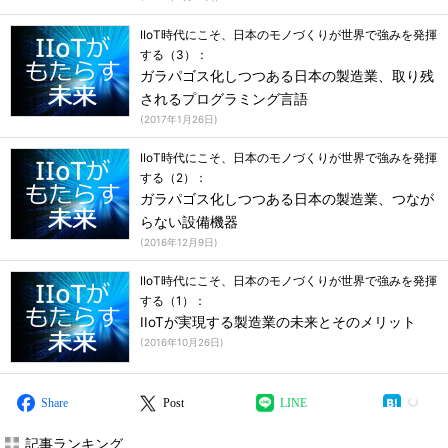
IIoT時代にこそ、日本のモノづくりが世界で強みを発揮
する（3）：
ガラパゴス化しつつある日本の製造業、取り残
されるプログラミング言語
(
2017年1月26日
)
IIoT時代にこそ、日本のモノづくりが世界で強みを発揮
する（2）：
ガラパゴス化しつつある日本の製造業、つなが
らない設備機器
(
2016年12月9日
)
IIoT時代にこそ、日本のモノづくりが世界で強みを発揮
する（1）：
IIoTが実現する製造業の未来とそのメリット
(
2016年10月26日
)
Share
Post
LINE
記事ランキング