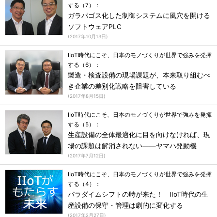
する（7）：
ガラパゴス化した制御システムに風穴を開ける
ソフトウェアPLC
(
2017年10月13日
)
IIoT時代にこそ、日本のモノづくりが世界で強みを発揮
する（6）：
製造・検査設備の現場課題が、本来取り組むべ
き企業の差別化戦略を阻害している
(
2017年8月15日
)
IIoT時代にこそ、日本のモノづくりが世界で強みを発揮
する（5）：
生産設備の全体最適化に目を向けなければ、現
場の課題は解消されない――ヤマハ発動機
(
2017年7月12日
)
IIoT時代にこそ、日本のモノづくりが世界で強みを発揮
する（4）：
パラダイムシフトの時が来た！ IIoT時代の生
産設備の保守・管理は劇的に変化する
(
2017年2月27日
)