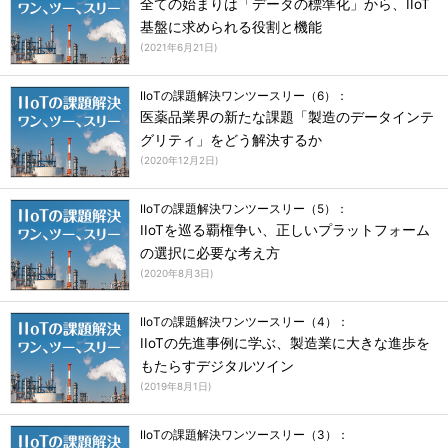
全ての始まりは「データの標準化」から、IIoT
基盤に求められる役割と機能
(
2021年6月21日
)
IIoTの課題解決ワンツースリー（6）：
医薬品業界の新たな課題「製造のデータインテ
グリティ」をどう解決するか
(
2020年12月2日
)
IIoTの課題解決ワンツースリー（5）：
IIoTを巡る覇権争い、正しいプラットフォーム
の選択に必要な考え方
(
2020年8月3日
)
IIoTの課題解決ワンツースリー（4）：
IIoTの先進事例に学ぶ、製造業に大きな進歩を
もたらすデジタルツイン
(
2019年8月1日
)
IIoTの課題解決ワンツースリー（3）：