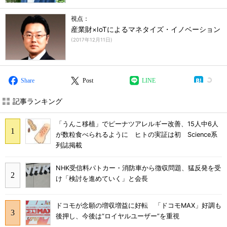
視点：
産業財×IoTによるマネタイズ・イノベーション
(
2017年12月11日
)
Share
Post
LINE
記事ランキング
「うんこ移植」でピーナツアレルギー改善、15人中6人
が数粒食べられるように ヒトの実証は初 Science系
列誌掲載
NHK受信料パトカー・消防車から徴収問題、猛反発を受
け「検討を進めていく」と会長
ドコモが念願の増収増益に好転 「ドコモMAX」好調も
後押し、今後は“ロイヤルユーザー”を重視