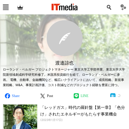
渡邉諒也
ローランド・ベルガー プロジェクトマネージャー 東京大学工学部卒業、東京大学大学
院新領域創成科学研究科修了。米国系投資銀行を経て、ローランド・ベルガーに参
画。 電機、自動車、金融機関など、幅広いクライアントにおいて、成長戦略、新規事
業戦略、M&A、事業計画評価、コスト削減などのプロジェクト経験を豊富に持つ。
Share
Post
LINE
「レッドガス」時代の羅針盤【第一章】「色分
け」されたエネルギーがもたらす事業機会
(
2023年1月17日
)