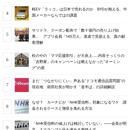
軽EV「ラッコ」は日本で売れるのか BYDが抱える、中
国メーカーならではの課題
サツドラ、クーポン配布で「数十億円の売り上げ効
果」 アプリ会員「145万人」達成で見据える、真の顧
客理解
松のやの「ママ応援割引」が大炎上……内容そっくりの
「吉野家」のキャンペーンは燃えなかった“ネーミン
グ”の差
まだ「つながりにくい」声ある“ドコモ通信品質問題”の
現在地 前田社長が明かす「道半ば」の詳細解説
なぜ？ カーナビが「NHK受信料」対象になるワケ 課
金されるケースと徴収を免れる方法
「NHK受信料の値上げは検討していない」――会長が明
言 スクランブル化を求める声絶えず