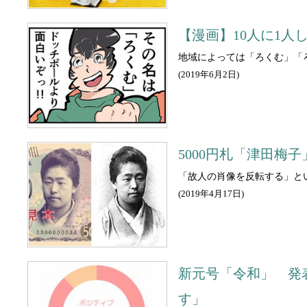
【漫画】10人に1
地域によっては「ろくむ」「
(
2019年6月2日
)
5000円札「津田梅
「故人の肖像を反転する」と
(
2019年4月17日
)
新元号「令和」 発表
す」