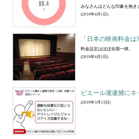
みなさんはどんな印象を抱き
(
2019年4月1日
)
「日本の映画料金は
料金設定はほぼ全国一律。
(
2019年4月1日
)
ピエール瀧逮捕にネ
(
2019年3月13日
)