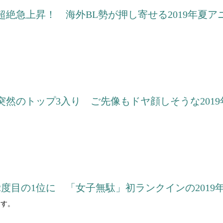
絶急上昇！ 海外BL勢が押し寄せる2019年夏ア
突然のトップ3入り ご先像もドヤ顔しそうな201
度目の1位に 「女子無駄」初ランクインの2019
ます。