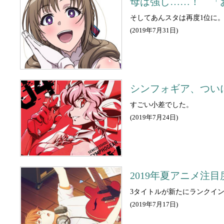
母は強し……！ 「お
そしてあんスタは再度1位に
(
2019年7月31日
)
シンフォギア、ついに
すごい小差でした。
(
2019年7月24日
)
2019年夏アニメ
3タイトルが新たにランクイ
(
2019年7月17日
)