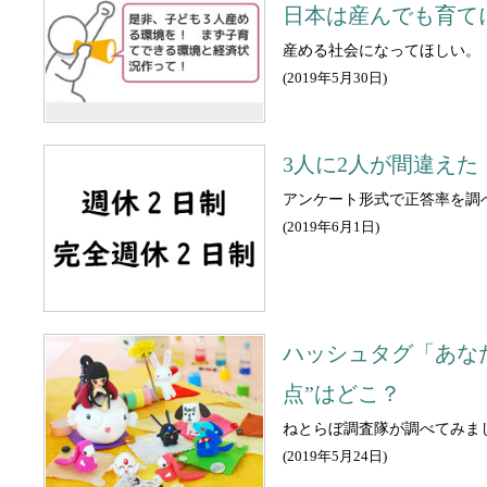
日本は産んでも育て
産める社会になってほしい。
(
2019年5月30日
)
3人に2人が間違え
アンケート形式で正答率を調
(
2019年6月1日
)
ハッシュタグ「あな
点”はどこ？
ねとらぼ調査隊が調べてみま
(
2019年5月24日
)