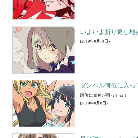
いよいよ折り返し地
(
2019年8月14日
)
ダンベル何位に入っ
順位に鬼神が宿ってる！
(
2019年8月8日
)