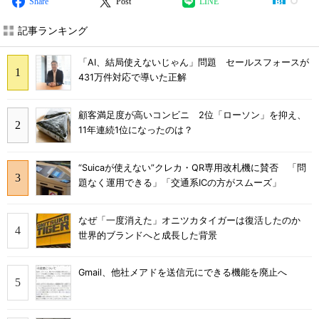
Share
Post
LINE
記事ランキング
「AI、結局使えないじゃん」問題 セールスフォースが
431万件対応で導いた正解
顧客満足度が高いコンビニ 2位「ローソン」を抑え、
11年連続1位になったのは？
“Suicaが使えない”クレカ・QR専用改札機に賛否 「問
題なく運用できる」「交通系ICの方がスムーズ」
なぜ「一度消えた」オニツカタイガーは復活したのか
世界的ブランドへと成長した背景
Gmail、他社メアドを送信元にできる機能を廃止へ