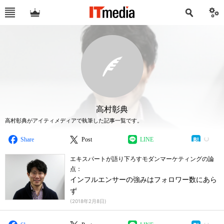
高村彰典
高村彰典がアイティメディアで執筆した記事一覧です。
Share
Post
LINE
エキスパートが語り下ろすモダンマーケティングの論
点：
インフルエンサーの強みはフォロワー数にあら
ず
(
2018年2月8日
)