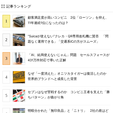
記事ランキング
顧客満足度が高いコンビニ 2位「ローソン」を抑え、
11年連続1位になったのは？
“Suicaが使えない”クレカ・QR専用改札機に賛否 「問
題なく運用できる」「交通系ICの方がスムーズ」
「AI、結局使えないじゃん」問題 セールスフォースが
431万件対応で導いた正解
なぜ「一度消えた」オニツカタイガーは復活したのか
世界的ブランドへと成長した背景
セブンはなぜ苦戦するのか コンビニ王者を支えた「勝
ちパターン」が曲がり角
明暗分かれた「無印良品」と「ニトリ」 2社の差はど