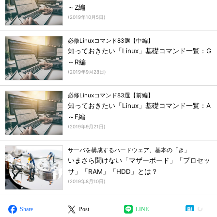
～Z編
(
2019年10月5日
)
必修Linuxコマンド83選【中編】
知っておきたい「Linux」基礎コマンド一覧：G
～R編
(
2019年9月28日
)
必修Linuxコマンド83選【前編】
知っておきたい「Linux」基礎コマンド一覧：A
～F編
(
2019年9月21日
)
サーバを構成するハードウェア、基本の「き」
いまさら聞けない「マザーボード」「プロセッ
サ」「RAM」「HDD」とは？
(
2019年8月10日
)
Share
Post
LINE