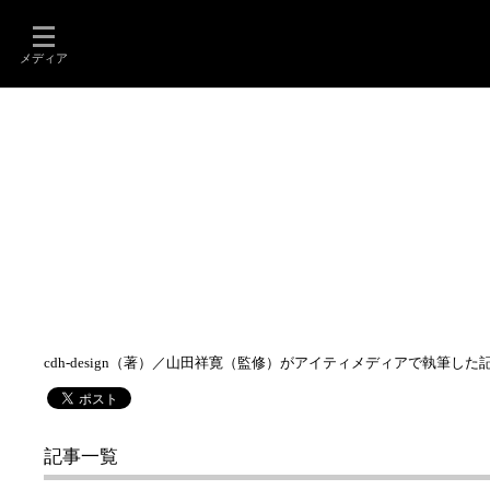
メディア
cdh-design（著）／山田祥寛（監修）がアイティメディアで執筆し
記事一覧