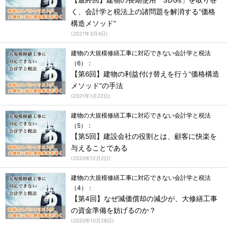
【最終回】建物の長期使用「SDGs」を取り巻
く、会計学と税法上の諸問題を解消する“価格
構造メソッド”
(
2021年3月4日
)
建物の大規模修繕工事に対応できない会計学と税法
（6）：
【第6回】建物の利益付け替えを行う“価格構造
メソッド”の手法
(
2021年1月22日
)
建物の大規模修繕工事に対応できない会計学と税法
（5）：
【第5回】建設会社の役割とは、顧客に快楽を
与えることである
(
2020年12月2日
)
建物の大規模修繕工事に対応できない会計学と税法
（4）：
【第4回】なぜ減価償却の減少が、大修繕工事
の資金準備を妨げるのか？
(
2020年10月28日
)