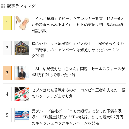
記事ランキング
「うんこ移植」でピーナツアレルギー改善、15人中6人
が数粒食べられるように ヒトの実証は初 Science系
列誌掲載
松のやの「ママ応援割引」が大炎上……内容そっくりの
「吉野家」のキャンペーンは燃えなかった“ネーミン
グ”の差
「AI、結局使えないじゃん」問題 セールスフォースが
431万件対応で導いた正解
セブンはなぜ苦戦するのか コンビニ王者を支えた「勝
ちパターン」が曲がり角
元グループ会社が「ドコモの銀行」になった不満を吸
収？ SBI新生銀行が「SBIの銀行」として最大5.2万円
のキャッシュバックキャンペーンを開催