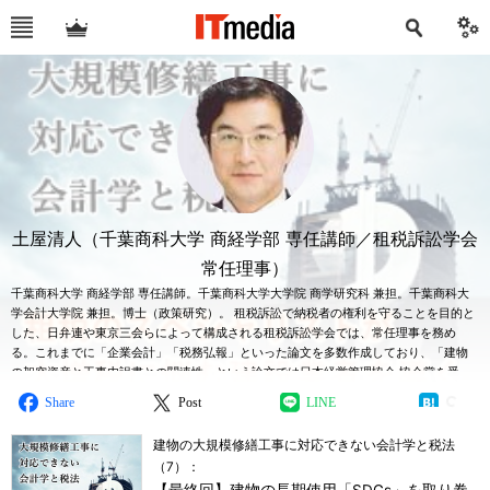
土屋清人（千葉商科大学 商経学部 専任講師／租税訴訟学会
常任理事）
千葉商科大学 商経学部 専任講師。千葉商科大学大学院 商学研究科 兼担。千葉商科大
学会計大学院 兼担。博士（政策研究）。 租税訴訟で納税者の権利を守ることを目的と
した、日弁連や東京三会らによって構成される租税訴訟学会では、常任理事を務め
る。これまでに「企業会計」「税務弘報」といった論文を多数作成しており、「建物
の架空資産と工事内訳書との関連性」という論文では日本経営管理協会 協会賞を受
賞。 著書は、「持続可能な建物価格戦略」（2020／中央経済社）、「建物の一部除却
Share
Post
LINE
会計論」（2015／中央経済社）、「地震リスク対策 建物の耐震改修・除却法」
（2009／共著・中央経済社）など。
建物の大規模修繕工事に対応できない会計学と税法
（7）：