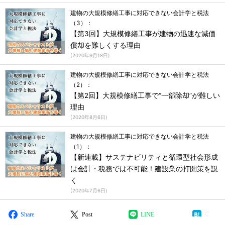
建物の大規模修繕工事に対応できない会計学と税法
（3）：
【第3回】大規模修繕工事が建物の迅速な減価
償却を難しくする理由
(
2020年9月18日
)
建物の大規模修繕工事に対応できない会計学と税法
（2）：
【第2回】大規模修繕工事で“一部除却”が難しい
理由
(
2020年8月6日
)
建物の大規模修繕工事に対応できない会計学と税法
（1）：
【新連載】サステナビリティと循環型社会形成
は会計・税務では不可能！建設業の打開策を説
く
(
2020年7月6日
)
Share
Post
LINE