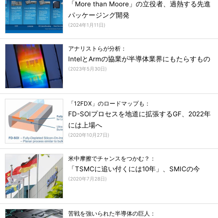
「More than Moore」の立役者、過熱する先進
パッケージング開発
(
2024年1月11日
)
アナリストらが分析：
IntelとArmの協業が半導体業界にもたらすもの
(
2023年5月30日
)
「12FDX」のロードマップも：
FD-SOIプロセスを地道に拡張するGF、2022年
には上場へ
(
2020年10月27日
)
米中摩擦でチャンスをつかむ？：
「TSMCに追い付くには10年」、SMICの今
(
2020年7月28日
)
苦戦を強いられた半導体の巨人：