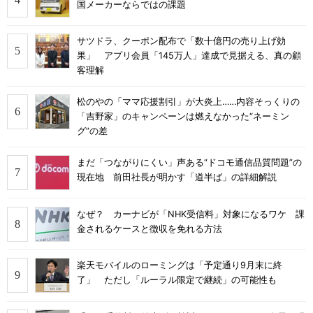
国メーカーならではの課題
サツドラ、クーポン配布で「数十億円の売り上げ効
果」 アプリ会員「145万人」達成で見据える、真の顧
客理解
松のやの「ママ応援割引」が大炎上……内容そっくりの
「吉野家」のキャンペーンは燃えなかった“ネーミン
グ”の差
まだ「つながりにくい」声ある“ドコモ通信品質問題”の
現在地 前田社長が明かす「道半ば」の詳細解説
なぜ？ カーナビが「NHK受信料」対象になるワケ 課
金されるケースと徴収を免れる方法
楽天モバイルのローミングは「予定通り9月末に終
了」 ただし「ルーラル限定で継続」の可能性も