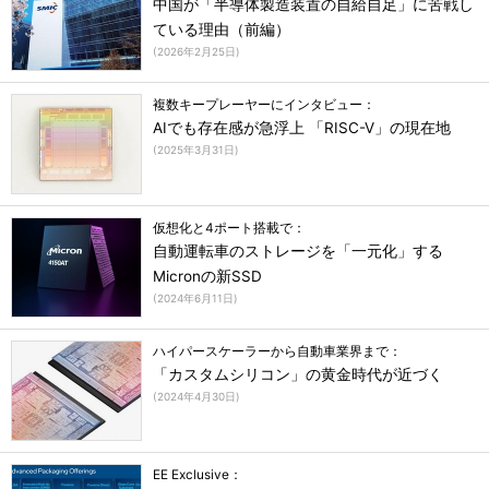
中国が「半導体製造装置の自給自足」に苦戦し
ている理由（前編）
(
2026年2月25日
)
複数キープレーヤーにインタビュー：
AIでも存在感が急浮上 「RISC-V」の現在地
(
2025年3月31日
)
仮想化と4ポート搭載で：
自動運転車のストレージを「一元化」する
Micronの新SSD
(
2024年6月11日
)
ハイパースケーラーから自動車業界まで：
「カスタムシリコン」の黄金時代が近づく
(
2024年4月30日
)
EE Exclusive：