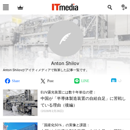
Anton Shilov
Anton Shilovがアイティメディアで執筆した記事一覧です。
Share
Post
LINE
EUV露光装置には数十年単位の壁：
中国が「半導体製造装置の自給自足」に苦戦し
ている理由（後編）
(
2026年2月26日
)
「国産化50％」の実像と課題：