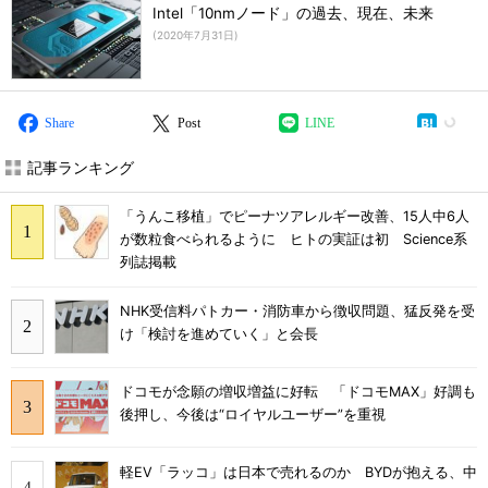
Intel「10nmノード」の過去、現在、未来
(
2020年7月31日
)
Share
Post
LINE
記事ランキング
「うんこ移植」でピーナツアレルギー改善、15人中6人
が数粒食べられるように ヒトの実証は初 Science系
列誌掲載
NHK受信料パトカー・消防車から徴収問題、猛反発を受
け「検討を進めていく」と会長
ドコモが念願の増収増益に好転 「ドコモMAX」好調も
後押し、今後は“ロイヤルユーザー”を重視
軽EV「ラッコ」は日本で売れるのか BYDが抱える、中