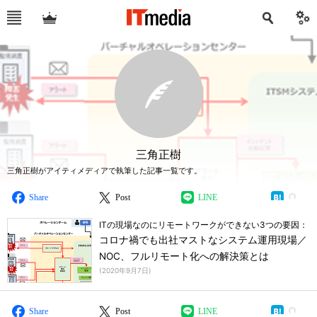
三角正樹
三角正樹がアイティメディアで執筆した記事一覧です。
Share
Post
LINE
ITの現場なのにリモートワークができない3つの要因：
コロナ禍でも出社マストなシステム運用現場／
NOC、フルリモート化への解決策とは
(
2020年9月7日
)
Share
Post
LINE