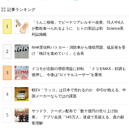
記事ランキング
「うんこ移植」でピーナツアレルギー改善、15人中6人
が数粒食べられるように ヒトの実証は初 Science系
列誌掲載
NHK受信料パトカー・消防車から徴収問題、猛反発を受
け「検討を進めていく」と会長
ドコモが念願の増収増益に好転 「ドコモMAX」好調も
後押し、今後は“ロイヤルユーザー”を重視
軽EV「ラッコ」は日本で売れるのか BYDが抱える、中
国メーカーならではの課題
サツドラ、クーポン配布で「数十億円の売り上げ効
果」 アプリ会員「145万人」達成で見据える、真の顧
客理解