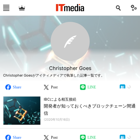
Christopher Goes
Christopher Goesがアイティメディアで執筆した記事一覧です。
Share
Post
LINE
IBCによる相互接続
開発者が知っておくべきブロックチェーン間通
信
(
2020年10月16日
)
Share
Post
LINE