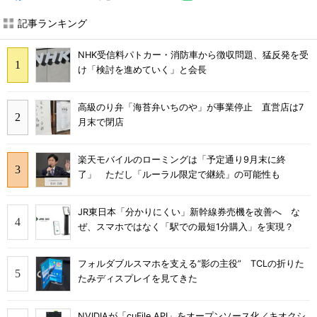
記事ランキング
NHK受信料パトカー・消防車から徴収問題、猛反発を受
け「検討を進めていく」と会長
高級のり弁「海苔弁いちのや」が事業停止 直営店は7
月末で閉店
楽天モバイルのローミングは「予定通り9月末に終
了」 ただし「ルーラル限定で継続」の可能性も
JR東日本「分かりにくい」新幹線券売機を改善へ な
ぜ、スマホではなく「駅での最短1分購入」を実現？
フォルダブルスマホを支える“影の主役” TCLの折りた
たみディスプレイを見てきた
NVIDIAが「cuFile API」をオープンソース化／キオクシ