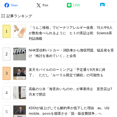
Share
Post
LINE
記事ランキング
「うんこ移植」でピーナツアレルギー改善、15人中6人
が数粒食べられるように ヒトの実証は初 Science系
列誌掲載
NHK受信料パトカー・消防車から徴収問題、猛反発を受
け「検討を進めていく」と会長
楽天モバイルのローミングは「予定通り9月末に終
了」 ただし「ルーラル限定で継続」の可能性も
高級のり弁「海苔弁いちのや」が事業停止 直営店は7
月末で閉店
KDDIが値上げしても解約率が低下した理由 au、UQ
mobile、povoを循環させ「脱・販促費競争」へ