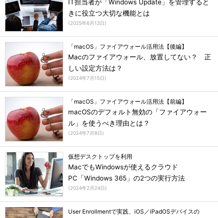
IT担当者が「Windows Update」を管理すると
きに役立つ大切な機能とは
(
2025年6月13日
)
「macOS」ファイアウォール活用法【後編】
Macのファイアウォール、放置してない？ 正
しい設定方法は？
(
2024年7月15日
)
「macOS」ファイアウォール活用法【前編】
macOSのデフォルト無効の「ファイアウォー
ル」を使うべき理由とは？
(
2024年7月8日
)
仮想デスクトップを利用
MacでもWindowsが使えるクラウド
PC「Windows 365」の2つの実行方法
(
2024年2月24日
)
User Enrollmentで実践、iOS／iPadOSデバイスの