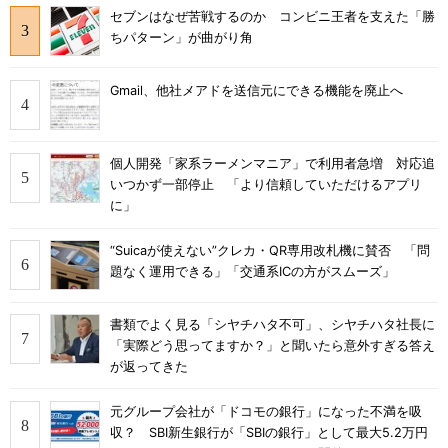
セブンはなぜ苦戦するのか コンビニ王者を支えた「勝
ちパターン」が曲がり角
Gmail、他社メアドを送信元にできる機能を廃止へ
個人開発「家系ラーメンマニア」で利用者急増 対応追
いつかず一部停止 「より信頼していただけるアプリ
に」
“Suicaが使えない”クレカ・QR専用改札機に賛否 「問
題なく運用できる」「交通系ICの方がスムーズ」
書類でよく見る「シヤチハタ不可」、シヤチハタ社長に
「実際どう思ってますか？」と聞いたら意外すぎる答え
が返ってきた
元グループ会社が「ドコモの銀行」になった不満を吸
収？ SBI新生銀行が「SBIの銀行」として最大5.2万円