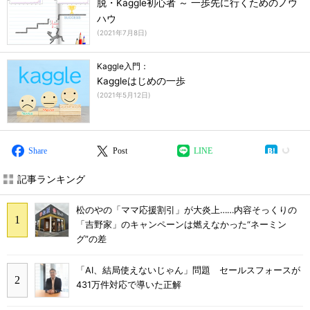
脱・Kaggle初心者 ～ 一歩先に行くためのノウ
ハウ
(
2021年7月8日
)
Kaggle入門：
Kaggleはじめの一歩
(
2021年5月12日
)
Share
Post
LINE
記事ランキング
松のやの「ママ応援割引」が大炎上……内容そっくりの
「吉野家」のキャンペーンは燃えなかった“ネーミン
グ”の差
「AI、結局使えないじゃん」問題 セールスフォースが
431万件対応で導いた正解