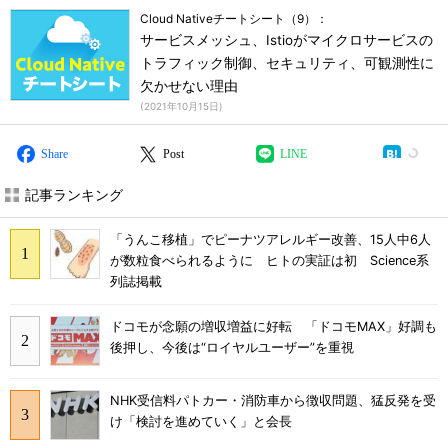
Cloud Nativeチートシート（9）：
サービスメッシュ、Istioがマイクロサービスの
トラフィック制御、セキュリティ、可観測性に
欠かせない理由
(
2021年10月15日
)
Share
Post
LINE
記事ランキング
「うんこ移植」でピーナツアレルギー改善、15人中6人
が数粒食べられるように ヒトの実証は初 Science系
列誌掲載
ドコモが念願の増収増益に好転 「ドコモMAX」好調も
後押し、今後は“ロイヤルユーザー”を重視
NHK受信料パトカー・消防車から徴収問題、猛反発を受
け「検討を進めていく」と会長