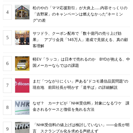
松のやの「ママ応援割引」が大炎上……内容そっくりの
「吉野家」のキャンペーンは燃えなかった“ネーミン
グ”の差
サツドラ、クーポン配布で「数十億円の売り上げ効
果」 アプリ会員「145万人」達成で見据える、真の顧
客理解
軽EV「ラッコ」は日本で売れるのか BYDが抱える、中
国メーカーならではの課題
まだ「つながりにくい」声ある“ドコモ通信品質問題”の
現在地 前田社長が明かす「道半ば」の詳細解説
なぜ？ カーナビが「NHK受信料」対象になるワケ 課
金されるケースと徴収を免れる方法
「NHK受信料の値上げは検討していない」――会長が明
言 スクランブル化を求める声絶えず