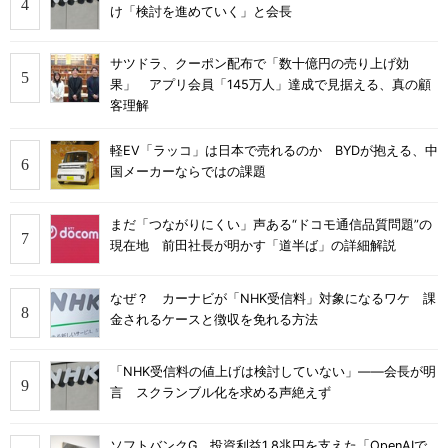
け「検討を進めていく」と会長
サツドラ、クーポン配布で「数十億円の売り上げ効
果」 アプリ会員「145万人」達成で見据える、真の顧
客理解
軽EV「ラッコ」は日本で売れるのか BYDが抱える、中
国メーカーならではの課題
まだ「つながりにくい」声ある“ドコモ通信品質問題”の
現在地 前田社長が明かす「道半ば」の詳細解説
なぜ？ カーナビが「NHK受信料」対象になるワケ 課
金されるケースと徴収を免れる方法
「NHK受信料の値上げは検討していない」――会長が明
言 スクランブル化を求める声絶えず
ソフトバンクG、投資利益1.8兆円を支えた「OpenAIで