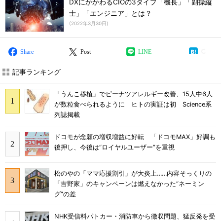
DXにかかわるCIOの3タイプ「機長」「副操縦
士」「エンジニア」とは？
(
2022年3月30日
)
Share
Post
LINE
記事ランキング
「うんこ移植」でピーナツアレルギー改善、15人中6人
が数粒食べられるように ヒトの実証は初 Science系
列誌掲載
ドコモが念願の増収増益に好転 「ドコモMAX」好調も
後押し、今後は“ロイヤルユーザー”を重視
松のやの「ママ応援割引」が大炎上……内容そっくりの
「吉野家」のキャンペーンは燃えなかった“ネーミン
グ”の差
NHK受信料パトカー・消防車から徴収問題、猛反発を受