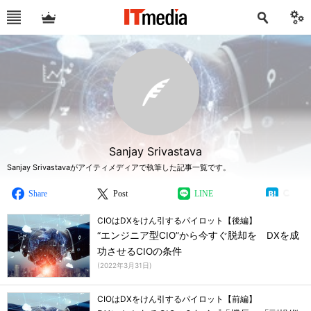
Sanjay Srivastava
Sanjay Srivastavaがアイティメディアで執筆した記事一覧です。
Share
Post
LINE
CIOはDXをけん引するパイロット【後編】
“エンジニア型CIO”から今すぐ脱却を DXを成
功させるCIOの条件
(
2022年3月31日
)
CIOはDXをけん引するパイロット【前編】