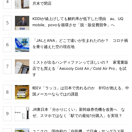
月末で閉店
KDDIが値上げしても解約率が低下した理由 au、UQ
mobile、povoを循環させ「脱・販促費競争」へ
「JALとANA」どこで違いが生まれたのか？ コロナ禍
を乗り越えた空の現在地
ミストが出るハンディファンって涼しいの？ 家電量販
店でも買える「Aecooly Cold Air／Cold Air Pro」を試
す
軽EV「ラッコ」は日本で売れるのか BYDが抱える、中
国メーカーならではの課題
JR東日本「分かりにくい」新幹線券売機を改善へ な
ぜ、スマホではなく「駅での最短1分購入」を実現？
ユニクロ、国内初の「自販機」で日傘・サングラス販