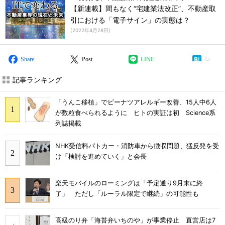
【新連載】間もなく“宅建業法改正”、不動産取
引における「電子サイン」の実態は？
(
2022年4月28日
)
Share
Post
LINE
記事ランキング
「うんこ移植」でピーナツアレルギー改善、15人中6人
が数粒食べられるように ヒトの実証は初 Science系
列誌掲載
NHK受信料パトカー・消防車から徴収問題、猛反発を受
け「検討を進めていく」と会長
楽天モバイルのローミングは「予定通り9月末に終
了」 ただし「ルーラル限定で継続」の可能性も
高級のり弁「海苔弁いちのや」が事業停止 直営店は7