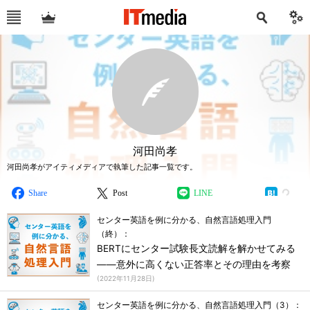
河田尚孝
河田尚孝がアイティメディアで執筆した記事一覧です。
Share
Post
LINE
センター英語を例に分かる、自然言語処理入門
（終）：
BERTにセンター試験長文読解を解かせてみる
――意外に高くない正答率とその理由を考察
(
2022年11月28日
)
センター英語を例に分かる、自然言語処理入門（3）：