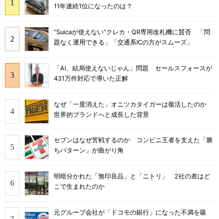
11年連続1位になったのは？
“Suicaが使えない”クレカ・QR専用改札機に賛否 「問
題なく運用できる」「交通系ICの方がスムーズ」
「AI、結局使えないじゃん」問題 セールスフォースが
431万件対応で導いた正解
なぜ「一度消えた」オニツカタイガーは復活したのか
世界的ブランドへと成長した背景
セブンはなぜ苦戦するのか コンビニ王者を支えた「勝
ちパターン」が曲がり角
明暗分かれた「無印良品」と「ニトリ」 2社の差はど
こで生まれたのか
元グループ会社が「ドコモの銀行」になった不満を吸