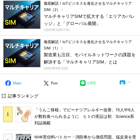
徹底解説！IoTビジネスを進化させるマルチキャリア
SIM（2）：
マルチキャリアSIMで拡大する「エリアカバレ
ッジ」と「グローバル展開」
(
2022年10月17日
)
徹底解説！IoTビジネスを進化させるマルチキャリア
SIM（1）：
製造業も注目、モバイルネットワークの課題を
解決する「マルチキャリアSIM」とは
(
2022年9月12日
)
Share
Post
LINE
記事ランキング
「うんこ移植」でピーナツアレルギー改善、15人中6人
が数粒食べられるように ヒトの実証は初 Science系
列誌掲載
NHK受信料パトカー・消防車から徴収問題、猛反発を受