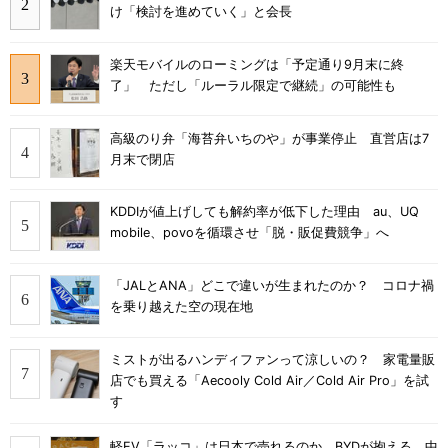
け「検討を進めていく」と会長
楽天モバイルのローミングは「予定通り9月末に終
了」 ただし「ルーラル限定で継続」の可能性も
高級のり弁「海苔弁いちのや」が事業停止 直営店は7
月末で閉店
KDDIが値上げしても解約率が低下した理由 au、UQ
mobile、povoを循環させ「脱・販促費競争」へ
「JALとANA」どこで違いが生まれたのか？ コロナ禍
を乗り越えた空の現在地
ミストが出るハンディファンって涼しいの？ 家電量販
店でも買える「Aecooly Cold Air／Cold Air Pro」を試
す
軽EV「ラッコ」は日本で売れるのか BYDが抱える、中