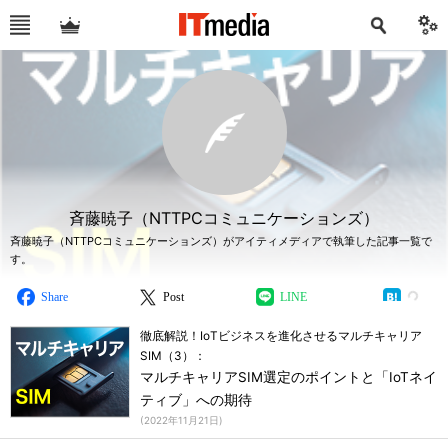
斉藤暁子（NTTPCコミュニケーションズ）
斉藤暁子（NTTPCコミュニケーションズ）がアイティメディアで執筆した記事一覧で
す。
Share
Post
LINE
徹底解説！IoTビジネスを進化させるマルチキャリア
SIM（3）：
マルチキャリアSIM選定のポイントと「IoTネイ
ティブ」への期待
(
2022年11月21日
)