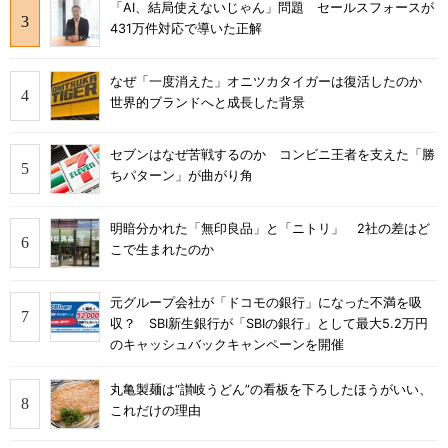
「AI、結局使えないじゃん」問題 セールスフォースが
431万件対応で導いた正解
なぜ「一度消えた」オニツカタイガーは復活したのか
世界的ブランドへと成長した背景
セブンはなぜ苦戦するのか コンビニ王者を支えた「勝
ちパターン」が曲がり角
明暗分かれた「無印良品」と「ニトリ」 2社の差はど
こで生まれたのか
元グループ会社が「ドコモの銀行」になった不満を吸
収？ SBI新生銀行が「SBIの銀行」として最大5.2万円
のキャッシュバックキャンペーンを開催
丸亀製麺は“讃岐うどん”の看板を下ろしたほうがいい、
これだけの理由