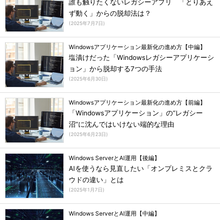
誰も触りたくないレガシーアプリ 「とりあえ
ず動く」からの脱却法は？
(
2025年7月7日
)
Windowsアプリケーション最新化の進め方【中編】
塩漬けだった「Windowsレガシーアプリケーシ
ョン」から脱却する7つの手法
(
2025年6月30日
)
Windowsアプリケーション最新化の進め方【前編】
「Windowsアプリケーション」の“レガシー
沼”に沈んではいけない端的な理由
(
2025年6月23日
)
Windows ServerとAI運用【後編】
AIを使うなら見直したい「オンプレミスとクラ
ウドの違い」とは
(
2025年1月7日
)
Windows ServerとAI運用【中編】