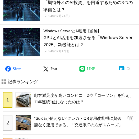
「期待外れのAI投資」を回避するための3つの
準備とは？
(
2024年12月24日
)
Windows ServerとAI運用【前編】
GPUとAI活用を加速させる「Windows Server
2025」新機能とは？
(
2024年12月17日
)
Share
Post
LINE
記事ランキング
顧客満足度が高いコンビニ 2位「ローソン」を抑え、
11年連続1位になったのは？
“Suicaが使えない”クレカ・QR専用改札機に賛否 「問
題なく運用できる」「交通系ICの方がスムーズ」