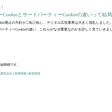
話：
ookieとサードパーティーCookieの違いって結
Cookie廃止の方針が二転三転し、デジタル広告業界は大きく混乱しました
ドパーティーCookieの違い、これらがなぜ重要なのかを詳しく見ていきま
の登録商標です。
|
運営会社
|
採用情報
|
推奨環境