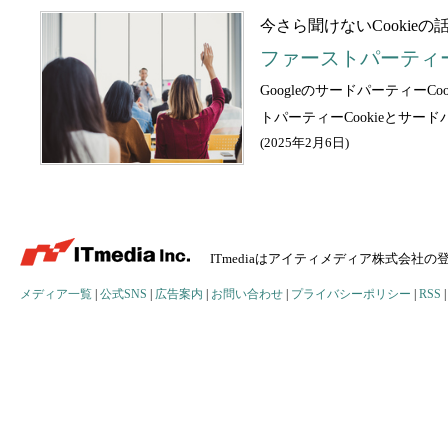
今さら聞けないCookieの
ファーストパーティーC
Googleのサードパーティー
トパーティーCookieとサー
(
2025年2月6日
)
ITmediaはアイティメディア株式会社
メディア一覧
|
公式SNS
|
広告案内
|
お問い合わせ
|
プライバシーポリシー
|
RSS