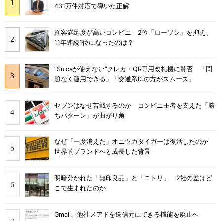
431万件対応で導いた正解
顧客満足度が高いコンビニ 2位「ローソン」を抑え、
11年連続1位になったのは？
“Suicaが使えない”クレカ・QR専用改札機に賛否 「問
題なく運用できる」「交通系ICの方がスムーズ」
セブンはなぜ苦戦するのか コンビニ王者を支えた「勝
ちパターン」が曲がり角
なぜ「一度消えた」オニツカタイガーは復活したのか
世界的ブランドへと成長した背景
明暗分かれた「無印良品」と「ニトリ」 2社の差はど
こで生まれたのか
Gmail、他社メアドを送信元にできる機能を廃止へ