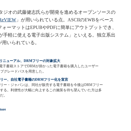
タジオの武藤健志氏らが開発を進めるオープンソースの
ReVIEW
」が用いられている点。ASCIIのEWBをベース
フォーマットはEPUBやPDFに簡単にアウトプットでき、
が手軽に使える電子出版システム」といえる。独立系出
Wが用いられている。
リニューアル、DRMフリーの対象拡大
電子書籍ストアでDRMが掛かった電子書籍を購入したユーザー
ップグレードパスを用意した。
リー、自社電子書籍のDRMフリー化を宣言
リー・ジャパンは、同社が販売する電子書籍を今後はDRMフリー
する。利便性が大幅に向上するこの施策を待ち望んでいた方は多
だ。
tore