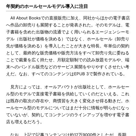
年契約のホールセールモデル導入に注目
All About Booksでの直接販売に加え、同社からほかの電子書店
へ作品の卸売りも展開することが発表された。そのモデルは、電
子書籍を含めた出版物の流通でよく用いられるエージェンシーモ
デル（出版社が価格を決める）ではなく、ホールセール（卸売り
先が価格を決める）を導入したことが大きな特長。年単位の契約
として、最終的な販売価格や販売方法をすべて卸売り先に委ねる
ことで裁量を広く持たせ、月額定額制での読み放題モデルや、端
末へのバンドル販売などのサービス展開をやりやすくさせたい考
えだ。なお、すべてのコンテンツはEPUB 3で製作されている。
見方によっては、オールアバウトが出版社として、ホールセー
ル型のモデルで直接電子書籍を供給していくのだといえる。これ
は既存の取次の存在や、商慣習を大きく変化させ得る動きだ。ホ
ールセール型のモデルについてはまだ十分に情報が明らかになっ
ていないが、契約してコンテンツのラインアップを増やす電子書
店も増えるだろう。
なお、上記で記事コンテンツは約12万9000件としたが、長期