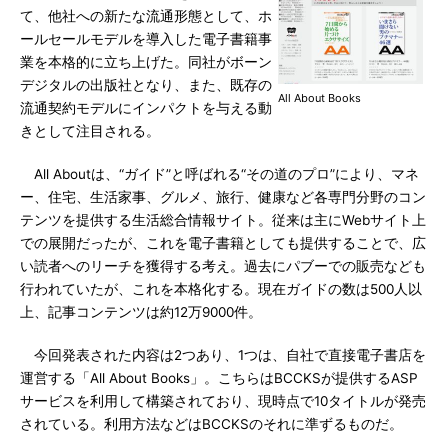
て、他社への新たな流通形態として、ホ
ールセールモデルを導入した電子書籍事
業を本格的に立ち上げた。同社がボーン
デジタルの出版社となり、また、既存の
All About Books
流通契約モデルにインパクトを与える動
きとして注目される。
All Aboutは、“ガイド”と呼ばれる“その道のプロ”により、マネ
ー、住宅、生活家事、グルメ、旅行、健康など各専門分野のコン
テンツを提供する生活総合情報サイト。従来は主にWebサイト上
での展開だったが、これを電子書籍としても提供することで、広
い読者へのリーチを獲得する考え。過去にパブーでの販売なども
行われていたが、これを本格化する。現在ガイドの数は500人以
上、記事コンテンツは約12万9000件。
今回発表された内容は2つあり、1つは、自社で直接電子書店を
運営する「All About Books」。こちらはBCCKSが提供するASP
サービスを利用して構築されており、現時点で10タイトルが発売
されている。利用方法などはBCCKSのそれに準ずるものだ。