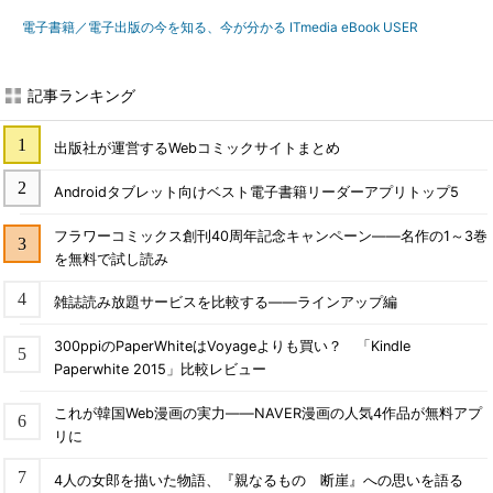
電子書籍／電子出版の今を知る、今が分かる ITmedia eBook USER
記事ランキング
出版社が運営するWebコミックサイトまとめ
Androidタブレット向けベスト電子書籍リーダーアプリトップ5
フラワーコミックス創刊40周年記念キャンペーン――名作の1～3巻
を無料で試し読み
雑誌読み放題サービスを比較する――ラインアップ編
300ppiのPaperWhiteはVoyageよりも買い？ 「Kindle
Paperwhite 2015」比較レビュー
これが韓国Web漫画の実力――NAVER漫画の人気4作品が無料アプ
リに
4人の女郎を描いた物語、『親なるもの 断崖』への思いを語る