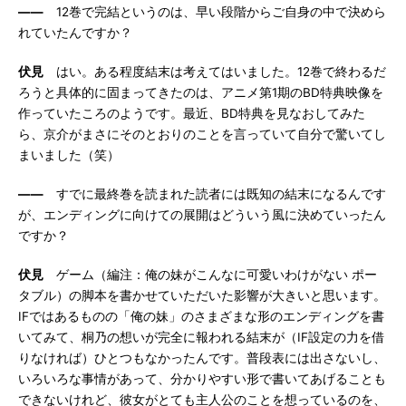
――
12巻で完結というのは、早い段階からご自身の中で決めら
れていたんですか？
伏見
はい。ある程度結末は考えてはいました。12巻で終わるだ
ろうと具体的に固まってきたのは、アニメ第1期のBD特典映像を
作っていたころのようです。最近、BD特典を見なおしてみた
ら、京介がまさにそのとおりのことを言っていて自分で驚いてし
まいました（笑）
――
すでに最終巻を読まれた読者には既知の結末になるんです
が、エンディングに向けての展開はどういう風に決めていったん
ですか？
伏見
ゲーム（編注：俺の妹がこんなに可愛いわけがない ポー
タブル）の脚本を書かせていただいた影響が大きいと思います。
IFではあるものの「俺の妹」のさまざまな形のエンディングを書
いてみて、桐乃の想いが完全に報われる結末が（IF設定の力を借
りなければ）ひとつもなかったんです。普段表には出さないし、
いろいろな事情があって、分かりやすい形で書いてあげることも
できないけれど、彼女がとても主人公のことを想っているのを、