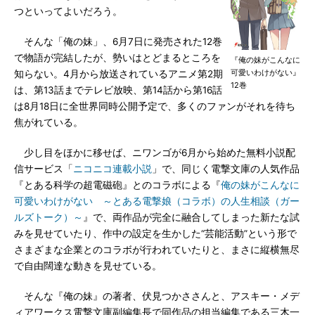
つといってよいだろう。
そんな「俺の妹」、6月7日に発売された12巻
で物語が完結したが、勢いはとどまるところを
『俺の妹がこんなに
可愛いわけがない』
知らない。4月から放送されているアニメ第2期
12巻
は、第13話までテレビ放映、第14話から第16話
は8月18日に全世界同時公開予定で、多くのファンがそれを待ち
焦がれている。
少し目をほかに移せば、ニワンゴが6月から始めた無料小説配
信サービス「
ニコニコ連載小説
」で、同じく電撃文庫の人気作品
『とある科学の超電磁砲』とのコラボによる『
俺の妹がこんなに
可愛いわけがない ～とある電撃娘（コラボ）の人生相談（ガー
ルズトーク）～
』で、両作品が完全に融合してしまった新たな試
みを見せていたり、作中の設定を生かした“芸能活動”という形で
さまざまな企業とのコラボが行われていたりと、まさに縦横無尽
で自由闊達な動きを見せている。
そんな『俺の妹』の著者、伏見つかささんと、アスキー・メデ
ィアワークス電撃文庫副編集長で同作品の担当編集である三木一