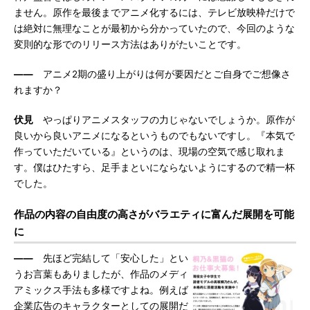
ません。原作を最後までアニメ化するには、テレビ放映枠だけで
は絶対に無理なことが最初から分かっていたので、今回のような
変則的な形でのリリース方法はありがたいことです。
――
アニメ2期の盛り上がりは何が要因だとご自身でご想像さ
れますか？
伏見
やっぱりアニメスタッフの力じゃないでしょうか。原作が
良いから良いアニメになるというものでもないですし。『本気で
作っていただいている』というのは、現場の空気で感じ取れま
す。僕はひたすら、足手まといにならないようにするので精一杯
でした。
作品の内容の自由度の高さがバラエティに富んだ展開を可能
に
――
先ほど完結して「安心した」とい
うお言葉もありましたが、作品のメディ
アミックス手法も多様ですよね。例えば
企業広告のキャラクターとしての展開だ