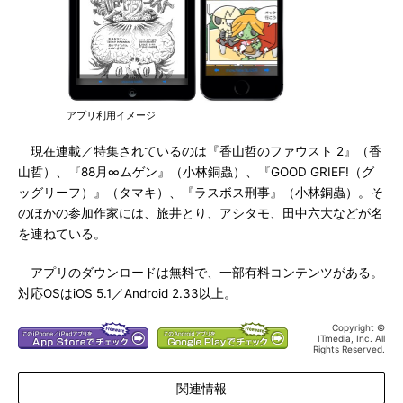
アプリ利用イメージ
現在連載／特集されているのは『香山哲のファウスト 2』（香
山哲）、『88月∞ムゲン』（小林銅蟲）、『GOOD GRIEF!（グ
ッグリーフ）』（タマキ）、『ラスボス刑事』（小林銅蟲）。そ
のほかの参加作家には、旅井とり、アシタモ、田中六大などが名
を連ねている。
アプリのダウンロードは無料で、一部有料コンテンツがある。
対応OSはiOS 5.1／Android 2.33以上。
Copyright ©
ITmedia, Inc. All
Rights Reserved.
関連情報