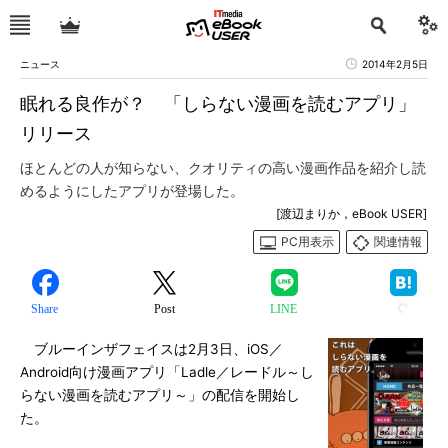
ニュース
2014年2月5日
眠れる良作が？ 「しらない漫画を読むアプリ」
リリース
ほとんどの人が知らない、クオリティの高い漫画作品を紹介し読
めるようにしたアプリが登場した。
[渡辺まりか，eBook USER]
PC用表示
関連情報
Share
Post
LINE
ブルーインザフェイスは2月3日、iOS／
Android向け漫画アプリ「Ladle／レードル～し
らない漫画を読むアプリ～」の配信を開始し
た。