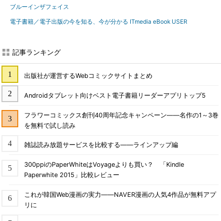
ブルーインザフェイス
電子書籍／電子出版の今を知る、今が分かる ITmedia eBook USER
記事ランキング
出版社が運営するWebコミックサイトまとめ
Androidタブレット向けベスト電子書籍リーダーアプリトップ5
フラワーコミックス創刊40周年記念キャンペーン――名作の1～3巻
を無料で試し読み
雑誌読み放題サービスを比較する――ラインアップ編
300ppiのPaperWhiteはVoyageよりも買い？ 「Kindle
Paperwhite 2015」比較レビュー
これが韓国Web漫画の実力――NAVER漫画の人気4作品が無料アプ
リに