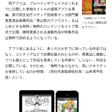
同アプリは、ブルーインザフェイスがこれま
でに公開した単独タイトルの漫画アプリを再
編、第17回文化庁メディア芸術祭マンガ部門審
「Ladle／レードル
査委員会推薦作品『香山哲のファウスト』をは
～しらない漫画を読
じめとする有料／無料のコンテンツをストア形
むアプリ～」
式で公開。随時更新される連載作品や特集作品
は無料で読めるようになっている。
アプリ名にあるように、多くの人がすでに知っている作品では
なく、コミティアなどで自費出版されたものや、商業誌に連載し
つつも個人として作品を発表している作家の「しらない」作品を
公開している。そのため、「無料でありながら、高いクオリティ
を保持しているのが特徴」（同社代表取締役社長：山本周平氏
談）という。