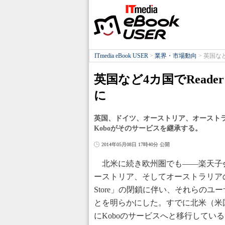
ITmedia eBook USER
>
業界・市場動向
>
英国など
英国など4カ国でReader
に
英国、ドイツ、オーストリア、オーストラリア
Koboがそのサービスを継承する。
2014年05月08日 17時40分 公開
北米に続き欧州圏でも――楽天子会社
ーストリア、そしてオーストラリアの
Store」の閉鎖に伴い、それらのユ
とを明らかにした。すでに北米（米国およ
にKoboのサービスへと移行してい