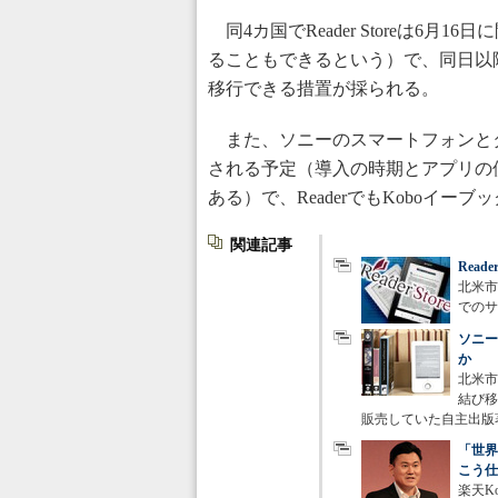
同4カ国でReader Storeは6月16
ることもできるという）で、同日以降、R
移行できる措置が採られる。
また、ソニーのスマートフォンとタ
される予定（導入の時期とアプリの
ある）で、ReaderでもKoboイ
関連記事
Rea
北米市
でのサ
ソニー
か
北米市
結び移
販売していた自主出版
「世界
こう仕
楽天K