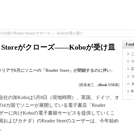
4カ国でReader Storeがクローズ――Koboが受け皿に
Feed
 Storeがクローズ――Koboが受け皿
で6月にソニーの「Reader Store」が閉鎖するのに伴い、
[西尾泰三，
eBook USER
]
R
の加Koboは5月8日（現地時間）、英国、ドイツ、オ
4カ国でソニーが展開している電子書店「Reader
ーザーに向けKoboの電子書籍サービスを提供していくこ
びカナダ）のReader Storeのユーザーは、今年始め
る。