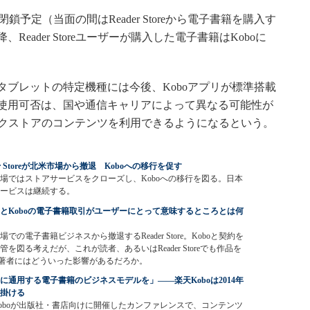
日に閉鎖予定（当面の間はReader Storeから電子書籍を購入す
eader Storeユーザーが購入した電子書籍はKoboに
ブレットの特定機種には今後、Koboアプリが標準搭載
使用可否は、国や通信キャリアによって異なる可能性が
ーブックストアのコンテンツを利用できるようになるという。
der Storeが北米市場から撤退 Koboへの移行を促す
場ではストアサービスをクローズし、Koboへの移行を図る。日本
ービスは継続する。
とKoboの電子書籍取引がユーザーにとって意味するところとは何
場での電子書籍ビジネスから撤退するReader Store。Koboと契約を
管を図る考えだが、これが読者、あるいはReader Storeでも作品を
著者にはどういった影響があるだろか。
に通用する電子書籍のビジネスモデルを」――楽天Koboは2014年
掛ける
oboが出版社・書店向けに開催したカンファレンスで、コンテンツ