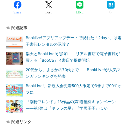
Share
Post
LINE
関連記事
Booklive!アプリアップデートで現れた「2days」は電
子書籍レンタルの示唆？
楽天とBookLive!が参加――リアル書店で電子書籍が
買える「BooCa」 4書店で提供開始
20代から、まさかの70代まで――BookLive!が人気マ
ンガランキングを発表
BookLive!、新規入会先着500人限定で3冊まで90％オ
フに
『別冊フレンド』13作品の第1巻無料キャンペーン
――第1弾は『キララの星』『学園王子』ほか
関連リンク