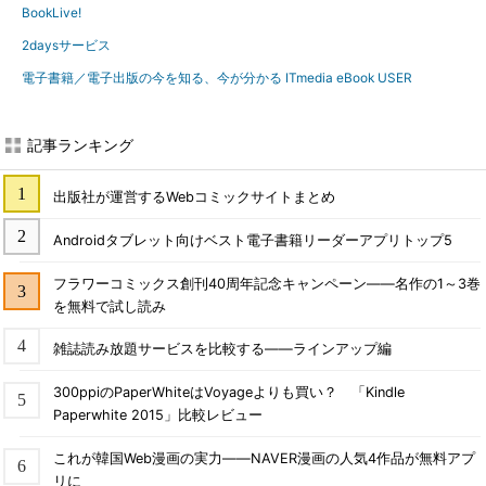
BookLive!
2daysサービス
電子書籍／電子出版の今を知る、今が分かる ITmedia eBook USER
記事ランキング
出版社が運営するWebコミックサイトまとめ
Androidタブレット向けベスト電子書籍リーダーアプリトップ5
フラワーコミックス創刊40周年記念キャンペーン――名作の1～3巻
を無料で試し読み
雑誌読み放題サービスを比較する――ラインアップ編
300ppiのPaperWhiteはVoyageよりも買い？ 「Kindle
Paperwhite 2015」比較レビュー
これが韓国Web漫画の実力――NAVER漫画の人気4作品が無料アプ
リに