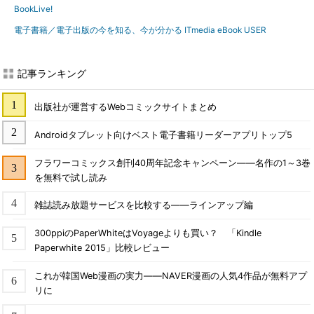
BookLive!
電子書籍／電子出版の今を知る、今が分かる ITmedia eBook USER
記事ランキング
出版社が運営するWebコミックサイトまとめ
Androidタブレット向けベスト電子書籍リーダーアプリトップ5
フラワーコミックス創刊40周年記念キャンペーン――名作の1～3巻
を無料で試し読み
雑誌読み放題サービスを比較する――ラインアップ編
300ppiのPaperWhiteはVoyageよりも買い？ 「Kindle
Paperwhite 2015」比較レビュー
これが韓国Web漫画の実力――NAVER漫画の人気4作品が無料アプ
リに