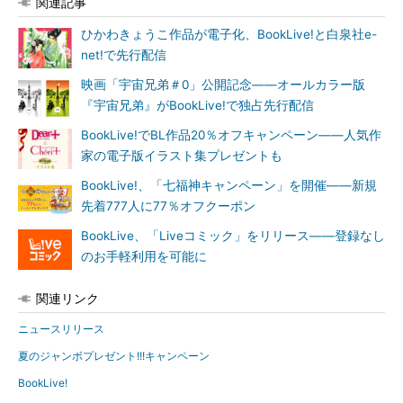
関連記事
ひかわきょうこ作品が電子化、BookLive!と白泉社e-
net!で先行配信
映画「宇宙兄弟＃0」公開記念――オールカラー版
『宇宙兄弟』がBookLive!で独占先行配信
BookLive!でBL作品20％オフキャンペーン――人気作
家の電子版イラスト集プレゼントも
BookLive!、「七福神キャンペーン」を開催――新規
先着777人に77％オフクーポン
BookLive、「Liveコミック」をリリース――登録なし
のお手軽利用を可能に
関連リンク
ニュースリリース
夏のジャンボプレゼント!!!キャンペーン
BookLive!