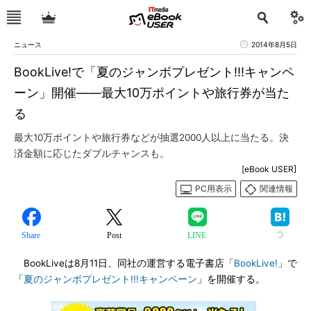
ニュース
2014年8月5日
BookLive!で「夏のジャンボプレゼント!!!キャンペ
ーン」開催――最大10万ポイントや旅行券が当た
る
最大10万ポイントや旅行券などが抽選2000人以上に当たる。決
済金額に応じたダブルチャンスも。
[eBook USER]
PC用表示
関連情報
Share
Post
LINE
BookLiveは8月11日、同社の運営する電子書店「
BookLive!
」で
「
夏のジャンボプレゼント!!!キャンペーン
」を開催する。