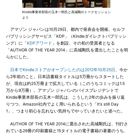
Kindle事業本部長の玉木一郎氏と高城剛のトークセッション
より
アマゾン ジャパンは10月29日、都内で発表会を開催。セルフ
パブリッシングサービス「KDP」（Kindleダイレクトパブリッシ
ング）に「
KDPアワード
」を創設、その初の受賞者となる
「AUTHOR OF THE YEAR 2014」に高城剛氏を選出したことを明
らかにした。
日本でKindleストアがオープンしたのは2012年10月25日
、今か
ら2年前のこと。日本語書籍タイトルは5万冊からスタートした
が、現在は約25万冊まで拡大している（このうちコミックは1.5
万から9万冊）。アマゾン ジャパンのバイスプレジデントで
Kindle事業本部長の玉木一郎氏は、こうした2年の歩みを振り返
りつつ、Amazon社内でよく用いられるという「It’s still Day
1」、つまり初心を忘れない気持ちでやっていきたいと述べた。
AUTHOR OF THE YEAR 2014に選出された高城剛氏は、刊行さ
れている26冊の印刷書籍と15タイトルの電子書籍の著書のうち、