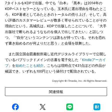
7タイトルをKDPで出版。中でも『白本』『黒本』は2014年の
KDPベストセラーとなっている。玉木氏に選出理由を尋ねたとこ
ろ、KDP著者としてみたときのトータルの売り上げ、そして、高
い評価のカスタマーレビューが数多く寄せられていることがその
理由だという。高城氏は、KDPで出版したことについて、「大手
出版社で断られるようなものを個人で出してきたい」と話しつ
つ、「“自分”というコンテンツは誰もが持っている。それを恐れ
ず書き始めるのが何よりだと思う」と会場を鼓舞した。
また国立国会図書館所蔵し近代デジタルライブラリーで公開し
ているパブリックドメインの古書を電子化した「
Kindleアーカイ
ブ
」を
始めたことも紹介
。こちらは現時点で431点ほどの作品が
確認でき、いずれも100円という値付けで配信されている。
Copyright © ITmedia, Inc. All Rights Reserved.
関連情報