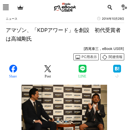
ニュース
2014年10月29日
アマゾン、「KDPアワード」を創設 初代受賞者
は高城剛氏
[西尾泰三，eBook USER]
PC用表示
関連情報
Share
Post
LINE