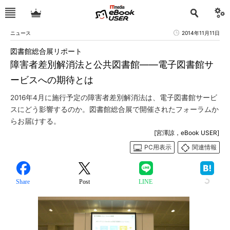
ニュース
2014年11月11日
図書館総合展リポート
障害者差別解消法と公共図書館――電子図書館サ
ービスへの期待とは
2016年4月に施行予定の障害者差別解消法は、電子図書館サービ
スにどう影響するのか。図書館総合展で開催されたフォーラムか
らお届けする。
[宮澤諒，eBook USER]
PC用表示
関連情報
Share
Post
LINE