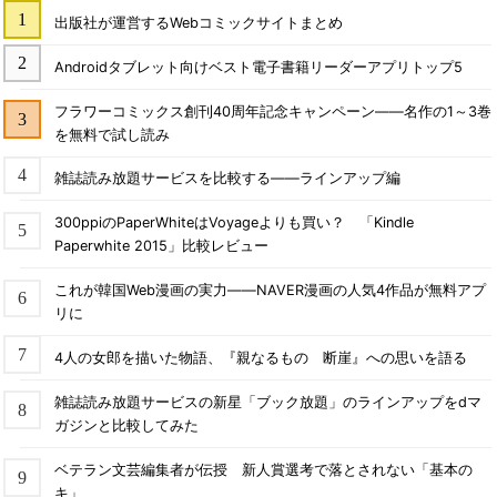
出版社が運営するWebコミックサイトまとめ
Androidタブレット向けベスト電子書籍リーダーアプリトップ5
フラワーコミックス創刊40周年記念キャンペーン――名作の1～3巻
を無料で試し読み
雑誌読み放題サービスを比較する――ラインアップ編
300ppiのPaperWhiteはVoyageよりも買い？ 「Kindle
Paperwhite 2015」比較レビュー
これが韓国Web漫画の実力――NAVER漫画の人気4作品が無料アプ
リに
4人の女郎を描いた物語、『親なるもの 断崖』への思いを語る
雑誌読み放題サービスの新星「ブック放題」のラインアップをdマ
ガジンと比較してみた
ベテラン文芸編集者が伝授 新人賞選考で落とされない「基本の
キ」