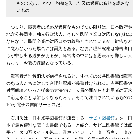
ものであり、かつ、均衡を失した又は過度の負担を課さな
いもの
つまり、障害者の求めが過度なものでない限りは、日本政府や
地方公共団体、独立行政法人、そして民間企業は対応しなければ
ならない。民間企業の対応は努力義務とされているが、勧告など
に従わなかった場合には罰則もある。なお合理的配慮は障害者自
らが申し出る必要があるが、障害者の中には意思表示が難しい人
もおり、今後の課題となっている。
障害者差別解消法が施行されると、すべての公共図書館は障害
のある人たちに対して合理的配慮が義務付けられる。点字図書や
対面朗読といった従来の方法では、人員の面からも利用者の要求
に応えることは難しくなるだろう。そこで注目されているものの
1つが電子図書館サービスだ。
石川氏は、日本点字図書館が運営する「
サピエ図書館
」を「日
本で最も便利な電子図書館である」と紹介。サピエ図書館では点
字データ16万タイトル以上、音声デイジーデータ（音声データが