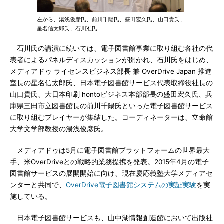
左から、湯浅俊彦氏、前川千陽氏、盛田宏久氏、山口貴氏、
星名信太郎氏、石川准氏
石川氏の講演に続いては、電子図書館事業に取り組む各社の代
表者によるパネルディスカッションが開かれ、石川氏をはじめ、
メディアドゥ ライセンスビジネス部長 兼 OverDrive Japan 推進
室長の星名信太郎氏、日本電子図書館サービス代表取締役社長の
山口貴氏、大日本印刷 hontoビジネス本部部長の盛田宏久氏、兵
庫県三田市立図書館長の前川千陽氏といった電子図書館サービス
に取り組むプレイヤーが集結した。コーディネーターは、立命館
大学文学部教授の湯浅俊彦氏。
メディアドゥは5月に電子図書館プラットフォームの世界最大
手、米OverDriveとの戦略的業務提携を発表。2015年4月の電子
図書館サービスの展開開始に向け、現在慶応義塾大学メディアセ
ンターと共同で、
OverDrive電子図書館システムの実証実験
を実
施している。
日本電子図書館サービスも、山中湖情報創造館において出版社