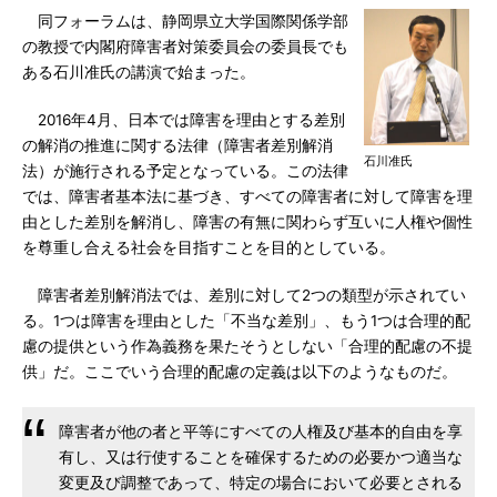
同フォーラムは、静岡県立大学国際関係学部
の教授で内閣府障害者対策委員会の委員長でも
ある石川准氏の講演で始まった。
2016年4月、日本では障害を理由とする差別
の解消の推進に関する法律（障害者差別解消
石川准氏
法）が施行される予定となっている。この法律
では、障害者基本法に基づき、すべての障害者に対して障害を理
由とした差別を解消し、障害の有無に関わらず互いに人権や個性
を尊重し合える社会を目指すことを目的としている。
障害者差別解消法では、差別に対して2つの類型が示されてい
る。1つは障害を理由とした「不当な差別」、もう1つは合理的配
慮の提供という作為義務を果たそうとしない「合理的配慮の不提
供」だ。ここでいう合理的配慮の定義は以下のようなものだ。
障害者が他の者と平等にすべての人権及び基本的自由を享
有し、又は行使することを確保するための必要かつ適当な
変更及び調整であって、特定の場合において必要とされる