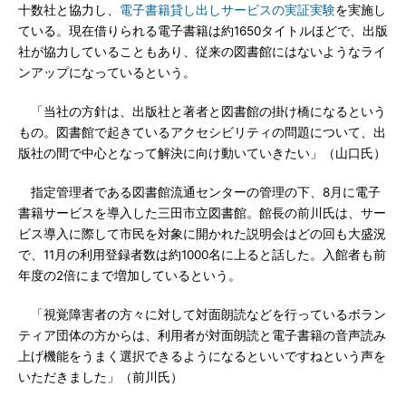
十数社と協力し、
電子書籍貸し出しサービスの実証実験
を実施し
ている。現在借りられる電子書籍は約1650タイトルほどで、出版
社が協力していることもあり、従来の図書館にはないようなライ
ンアップになっているという。
「当社の方針は、出版社と著者と図書館の掛け橋になるという
もの。図書館で起きているアクセシビリティの問題について、出
版社の間で中心となって解決に向け動いていきたい」（山口氏）
指定管理者である図書館流通センターの管理の下、8月に電子
書籍サービスを導入した三田市立図書館。館長の前川氏は、サー
ビス導入に際して市民を対象に開かれた説明会はどの回も大盛況
で、11月の利用登録者数は約1000名に上ると話した。入館者も前
年度の2倍にまで増加しているという。
「視覚障害者の方々に対して対面朗読などを行っているボラン
ティア団体の方からは、利用者が対面朗読と電子書籍の音声読み
上げ機能をうまく選択できるようになるといいですねという声を
いただきました」（前川氏）