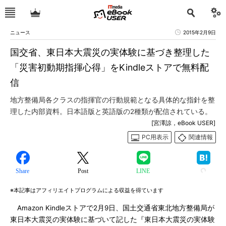
ニュース
2015年2月9日
国交省、東日本大震災の実体験に基づき整理した
「災害初動期指揮心得」をKindleストアで無料配
信
地方整備局各クラスの指揮官の行動規範となる具体的な指針を整
理した内部資料。日本語版と英語版の2種類が配信されている。
[宮澤諒，eBook USER]
PC用表示
関連情報
Share
Post
LINE
※本記事はアフィリエイトプログラムによる収益を得ています
Amazon Kindleストアで2月9日、国土交通省東北地方整備局が
東日本大震災の実体験に基づいて記した『東日本大震災の実体験