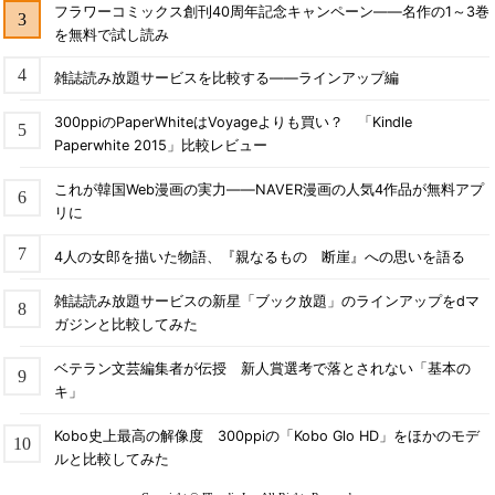
フラワーコミックス創刊40周年記念キャンペーン――名作の1～3巻
を無料で試し読み
雑誌読み放題サービスを比較する――ラインアップ編
300ppiのPaperWhiteはVoyageよりも買い？ 「Kindle
Paperwhite 2015」比較レビュー
これが韓国Web漫画の実力――NAVER漫画の人気4作品が無料アプ
リに
4人の女郎を描いた物語、『親なるもの 断崖』への思いを語る
雑誌読み放題サービスの新星「ブック放題」のラインアップをdマ
ガジンと比較してみた
ベテラン文芸編集者が伝授 新人賞選考で落とされない「基本の
キ」
Kobo史上最高の解像度 300ppiの「Kobo Glo HD」をほかのモデ
ルと比較してみた