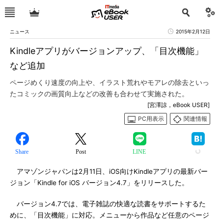
ニュース
2015年2月12日
Kindleアプリがバージョンアップ、「目次機能」
など追加
ページめくり速度の向上や、イラスト荒れやモアレの除去といっ
たコミックの画質向上などの改善も合わせて実施された。
[宮澤諒，eBook USER]
PC用表示
関連情報
Share
Post
LINE
アマゾンジャパンは2月11日、iOS向けKindleアプリの最新バー
ジョン「Kindle for iOS バージョン4.7」をリリースした。
バージョン4.7では、電子雑誌の快適な読書をサポートするた
めに、「目次機能」に対応。メニューから作品など任意のページ