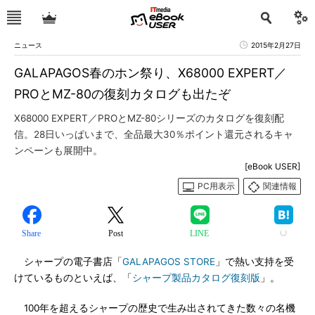
ニュース
2015年2月27日
GALAPAGOS春のホン祭り、X68000 EXPERT／
PROとMZ-80の復刻カタログも出たぞ
X68000 EXPERT／PROとMZ-80シリーズのカタログを復刻配
信。28日いっぱいまで、全品最大30％ポイント還元されるキャ
ンペーンも展開中。
[eBook USER]
PC用表示
関連情報
Share
Post
LINE
シャープの電子書店「
GALAPAGOS STORE
」で熱い支持を受
けているものといえば、「
シャープ製品カタログ復刻版
」。
100年を超えるシャープの歴史で生み出されてきた数々の名機