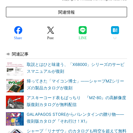
関連情報
Share
Post
LINE
関連記事
取説とはひと味違う、「X68000」シリーズのサービ
スマニュアルが復刻
帰ってきた「マイコン博士」――シャープMZシリー
ズの製品カタログが復刻
アスキーコード表もばっちり 『MZ-80』の高解像度
版復刻カタログが無料配信
GALAPAGOS STOREからバレンタインの贈り物――
復刻版カタログ『それ行け！X1』
シャープ「リナザウ」のカタログも時空を超えて無料