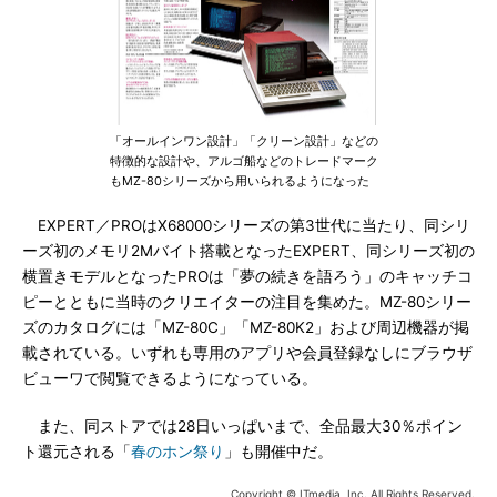
「オールインワン設計」「クリーン設計」などの
特徴的な設計や、アルゴ船などのトレードマーク
もMZ-80シリーズから用いられるようになった
EXPERT／PROはX68000シリーズの第3世代に当たり、同シリ
ーズ初のメモリ2Mバイト搭載となったEXPERT、同シリーズ初の
横置きモデルとなったPROは「夢の続きを語ろう」のキャッチコ
ピーとともに当時のクリエイターの注目を集めた。MZ-80シリー
ズのカタログには「MZ-80C」「MZ-80K2」および周辺機器が掲
載されている。いずれも専用のアプリや会員登録なしにブラウザ
ビューワで閲覧できるようになっている。
また、同ストアでは28日いっぱいまで、全品最大30％ポイン
ト還元される「
春のホン祭り
」も開催中だ。
Copyright © ITmedia, Inc. All Rights Reserved.