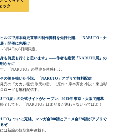
ェック
ヒルズで岸本斉史直筆の制作資料を先行公開、「NARUTO－ナ
展」開催に先駆け
日～3月4日の3日間限定。
身も何度も行くと思います」――作者も絶賛「NARUTO展」の
明らかに
5年、『NARUTO』の歴史を体感せよ。
その後を描いた小説、「NARUTO」アプリで無料配信
日発売の『カカシ秘伝 氷天の雷』（原作：岸本斉史 小説：東山彰
ロローグを無料配信中。
RUTO展』の公式サイトがオープン、2015年 東京・大阪で開幕
終了しても、『NARUTO』はまだまだ終わらないってばよ！
RUTO』ついに完結、マンガ全700話とアニメ全220話がアプリで
るぞ
5年には新編の短期集中連載も。