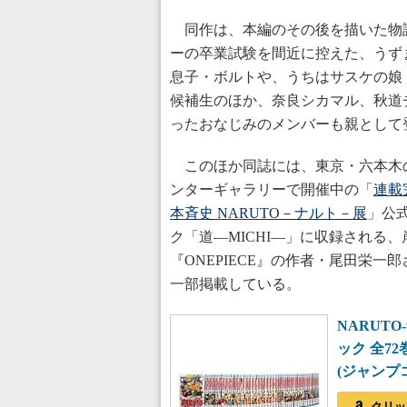
同作は、本編のその後を描いた物
ーの卒業試験を間近に控えた、うず
息子・ボルトや、うちはサスケの娘
候補生のほか、奈良シカマル、秋道
ったおなじみのメンバーも親として
このほか同誌には、東京・六本木
ンターギャラリーで開催中の「
連載
本斉史 NARUTO－ナルト－展
」公
ク「道―MICHI―」に収録される
『ONEPIECE』の作者・尾田栄一
一部掲載している。
NARUTO
ック 全7
(ジャンプ
クリッ