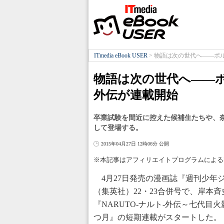
ITmedia eBook USER
>
物語は次の世代へ――ボ
物語は次の世代へ――
外伝が連載開始
卒業試験を間近に控えた候補生たちや、
して登場する。
2015年04月27日 12時06分 公開
※本記事はアフィリエイトプログラムによる
4月27日発売の漫画誌『週刊少年
（集英社）22・23合併号で、岸本
『NARUTO-ナルト-外伝～七代目
つ月』の短期連載がスタートした。