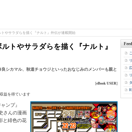
ルトやサラダらを描く『ナルト』外伝が連載開始
Feed
ボルトやサラダらを描く『ナルト』
奈良シカマル、秋道チョウジといったおなじみのメンバーも親と
[
eBook USER
]
R
収益を得ています
ジャンプ』
斉史さんの漫画
火影と緋色の花