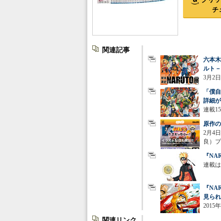
チ
関連記事
六本木
ルト－
3月2
「僕自
詳細が
連載1
原作の
2月4
良）プ
『NA
連載は
『NA
見られ
201
関連リンク