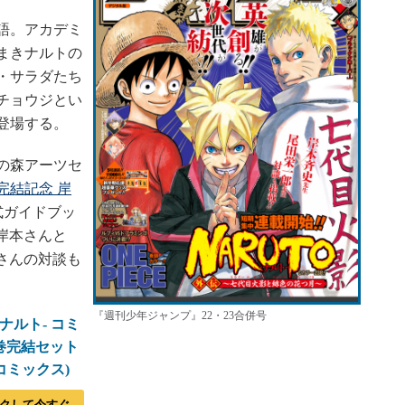
語。アカデミ
まきナルトの
・サラダたち
チョウジとい
登場する。
の森アーツセ
完結記念 岸
式ガイドブッ
、岸本さんと
郎さんの対談も
『週刊少年ジャンプ』22・23合併号
-ナルト- コミ
2巻完結セット
コミックス)
クして今すぐ