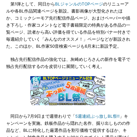
第1弾として、同日から
BLジャンルのTOPページ
のリニューア
ルや各BL作品関連ページを新設。書影画像が大型化されたほ
か、コミックシーモア先行配信作品ページ、おまけペーパーや描
き下ろし・作家コメントなど電子書籍限定の特典がある作品の一
覧ページ、読者から高い評価を得ている作品を特別バナー付きで
毎週紹介していく「みんなのオススメ！」ページなどが新設され
た。このほか、BL作家50音検索ページも6月末に新設予定。
独占先行配信作品の強化では、灰崎めじろさんの新作を電子で
独占先行配信するのを皮切りに展開していく考え。
同日から7月9日まで週替わりで「
5週連続ぶっ放しBL祭!!
」キ
ャンペーンを実施。鉄板作品から隠れた名作、掘り出しものの作
品など、BLに特化した厳選作品を割引価格で提供するほか、キ