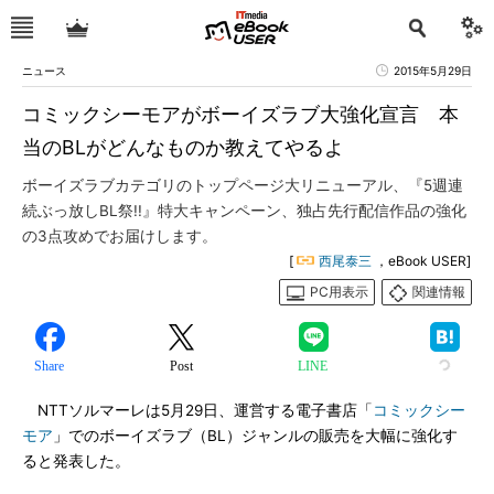
ニュース
2015年5月29日
コミックシーモアがボーイズラブ大強化宣言 本
当のBLがどんなものか教えてやるよ
ボーイズラブカテゴリのトップページ大リニューアル、『5週連
続ぶっ放しBL祭!!』特大キャンペーン、独占先行配信作品の強化
の3点攻めでお届けします。
[
西尾泰三
，eBook USER]
PC用表示
関連情報
Share
Post
LINE
NTTソルマーレは5月29日、運営する電子書店「
コミックシー
モア
」でのボーイズラブ（BL）ジャンルの販売を大幅に強化す
ると発表した。