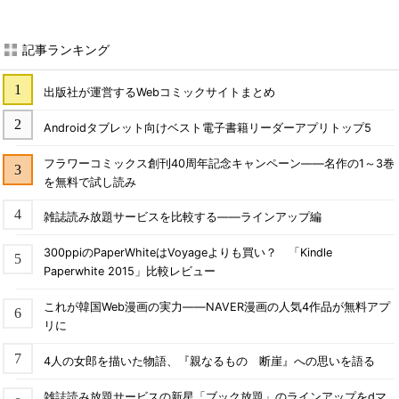
記事ランキング
出版社が運営するWebコミックサイトまとめ
Androidタブレット向けベスト電子書籍リーダーアプリトップ5
フラワーコミックス創刊40周年記念キャンペーン――名作の1～3巻
を無料で試し読み
雑誌読み放題サービスを比較する――ラインアップ編
300ppiのPaperWhiteはVoyageよりも買い？ 「Kindle
Paperwhite 2015」比較レビュー
これが韓国Web漫画の実力――NAVER漫画の人気4作品が無料アプ
リに
4人の女郎を描いた物語、『親なるもの 断崖』への思いを語る
雑誌読み放題サービスの新星「ブック放題」のラインアップをdマ