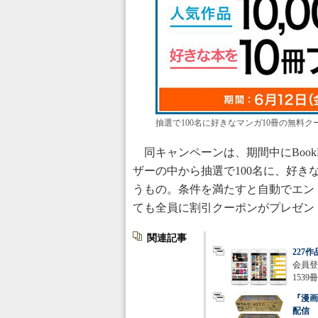
抽選で100名に好きなマンガ10冊の無料
同キャンペーンは、期間中にBook
ザーの中から抽選で100名に、好き
うもの。条件を満たすと自動でエン
ても全員に割引クーポンがプレゼン
関連記事
227
会員登
153
『漫画
配信