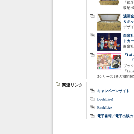
『銀牙
収納ボ
漫画全
りボッ
デザイン
白泉社
トカー
白泉社
『La
――「
ブック
『La
3シリーズ1巻の期間限
関連リンク
キャンペーンサイト
BookLive!
BookLive
電子書籍／電子出版の今を知