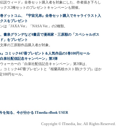
伝説ウィード』全巻セット購入者を対象にした、作者描き下ろし
ックス2種セットのプレゼントキャンペーンも開催。
巻ドットコム、『宇宙兄弟』全巻セット購入でキャライラスト入
クスをプレゼント
は「JAXA Ver」「NASA Ver.」の2種類。
、書泉グランデなど4書店で漫画家・三原順の「スペシャルポス
ド」をプレゼント
文庫の三原順作品購入者が対象。
La』コミック447冊プレゼント＆人気作品の1巻100円セール
白泉社配信記念キャンペーン」第3弾
ウォーカーの「白泉社配信記念キャンペーン」第3弾は、
La』コミック447冊プレゼントと『桜蘭高校ホスト部(クラブ)』ほか
定100円セール。
る、今が分かる ITmedia eBook USER
Copyright © ITmedia, Inc. All Rights Reserved.