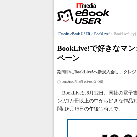
ITmedia eBook USER
>
BookLive!
>
BookLiv
BookLive!で好き
ペーン
期間中にBookLive!へ新規入会し、
2015年06月13日 06時00分 公開
BookLiveは6月12日、同社の電子
ンガ1万冊以上の中から好きな作品1
間は6月15日の午後12時まで。