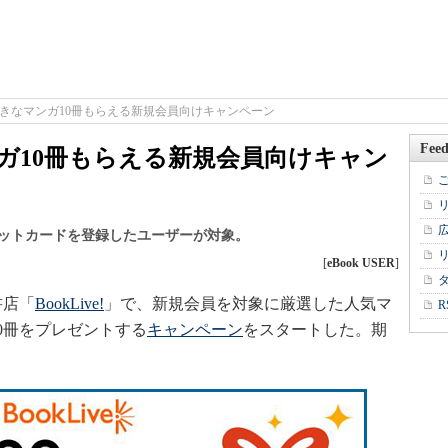
e!で好きなマンガ10冊もらえる新規会員向けキャンペーン
Feed
なマンガ10冊もらえる新規会員向けキャン
クレジットカードを登録したユーザーが対象。
[
eBook USER
]
書店「
BookLive!
」で、新規会員を対象に厳選した人気マ
R
0冊をプレゼントする
キャンペーン
をスタートした。期