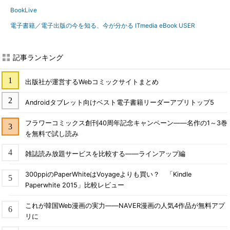
BookLive
電子書籍／電子出版の今を知る、今が分かる ITmedia eBook USER
記事ランキング
出版社が運営するWebコミックサイトまとめ
Androidタブレット向けベスト電子書籍リーダーアプリトップ5
フラワーコミックス創刊40周年記念キャンペーン――名作の1～3巻
を無料で試し読み
雑誌読み放題サービスを比較する――ラインアップ編
300ppiのPaperWhiteはVoyageよりも買い？ 「Kindle
Paperwhite 2015」比較レビュー
これが韓国Web漫画の実力――NAVER漫画の人気4作品が無料アプ
リに