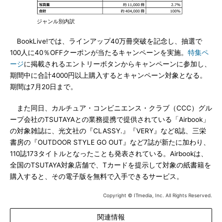
ジャンル別内訳
BookLive!では、ラインアップ40万冊突破を記念し、抽選で
100人に40％OFFクーポンが当たるキャンペーンを実施。
特集ペ
ージ
に掲載されるエントリーボタンからキャンペーンに参加し、
期間中に合計4000円以上購入するとキャンペーン対象となる。
期間は7月20日まで。
また同日、カルチュア・コンビニエンス・クラブ（CCC）グル
ープ会社のTSUTAYAとの業務提携で提供されている「Airbook」
の対象雑誌に、光文社の『CLASSY.』『VERY』など8誌、三栄
書房の『OUTDOOR STYLE GO OUT』など7誌が新たに加わり、
110誌173タイトルとなったことも発表されている。Airbookは、
全国のTSUTAYA対象店舗で、Tカードを提示して対象の紙書籍を
購入すると、その電子版を無料で入手できるサービス。
Copyright © ITmedia, Inc. All Rights Reserved.
関連情報