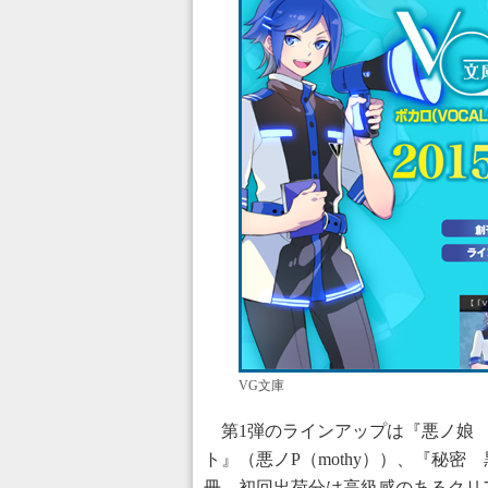
VG文庫
第1弾のラインアップは『悪ノ娘 
ト』（悪ノP（mothy））、『秘密
冊。初回出荷分は高級感のあるクリ