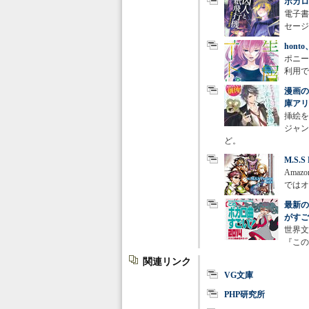
ボカロ
電子書
セージ
hon
ポニー
利用で
漫画の
庫アリ
挿絵を
ジャン
ど。
M.S.
Ama
ではオ
最新の
がすご
世界文
『この
関連リンク
VG文庫
PHP研究所