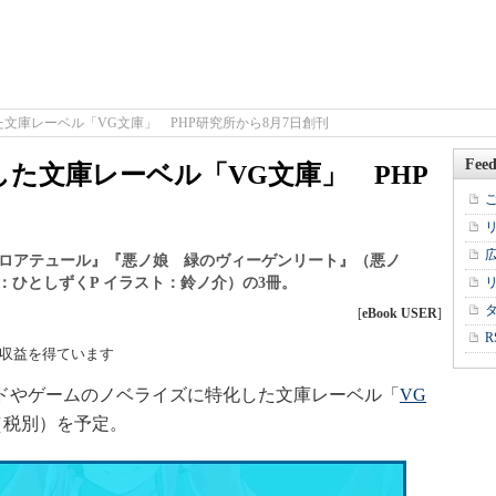
文庫レーベル「VG文庫」 PHP研究所から8月7日創刊
Feed
た文庫レーベル「VG文庫」 PHP
クロアテュール』『悪ノ娘 緑のヴィーゲンリート』（悪ノ
著：ひとしずくP イラスト：鈴ノ介）の3冊。
[
eBook USER
]
R
収益を得ています
イドやゲームのノベライズに特化した文庫レーベル「
VG
（税別）を予定。