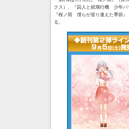
クス）、『囚人と紙飛行機 少年パラ
『桜ノ雨 僕らが巡り逢えた季節』（原
る。