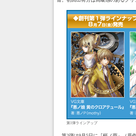
第1弾ラインアップ
第2弾は9月5日に『桜ノ雨』（原作・