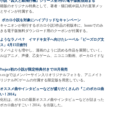
小説『囚人と紙飛行機』シリーズ全5作の電子版配信始まる
籍版のオリジナル特典として、著者・猫口眠＠囚人Pの直筆メッ
とサインが付属する。
to、ボカロ小説を対象にハイブリッドなキャンペーン
キャニオンが発行するボカロ小説3作品の初版本に、hontoでのみ
きる電子版無料ダウンロード用のクーポンが付属する。
ようなラノベ？ イマドキ女子へ向けたレーベル「ビーズログ文
ス」4月15日創刊
ラノベよりも増やし、漫画のように読める作品を展開していく。
ルはアニメ、声優、乙女ゲーム、ニコニコ動画、ボーカロイドな
S Project初の小説が限定特典付きで10月発売
zon.co.jpではメンバーサイン入りオリジナルフォトを、アニメイト
リジナルPCゲームの付属する限定版を用意している。
オススメ曲やインタビューなどが盛りだくさんの『このボカロ曲
い！2014』
化社は、ボカロの最新オススメ曲やインタビューなどが詰まった
ボカロ曲がすごい！2014』を出版した。