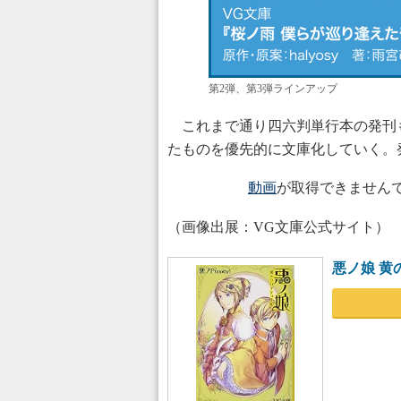
第2弾、第3弾ラインアップ
これまで通り四六判単行本の発刊も
たものを優先的に文庫化していく。
動画
が取得できません
（画像出展：VG文庫公式サイト）
悪ノ娘 黄