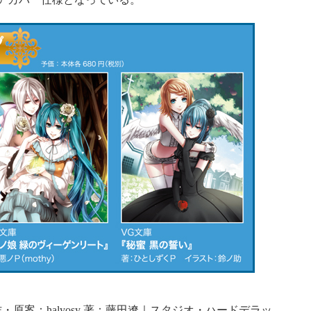
原案：halyosy 著：藤田遼｜スタジオ・ハードデラッ