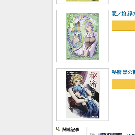
悪ノ娘 緑
秘蜜 黒の誓
関連記事