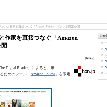
定ファンと作家を直接つなぐ「Amazon Follow」ボタンを限定公開
Feed
ンと作家を直接つなぐ「Amazon
公開
[
hon.jp
]
gital Reader」によると、米
R
なげるためのツール「
Amazon Follow
」を限定