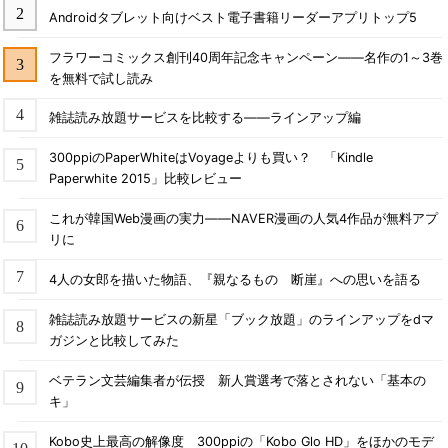
Androidタブレット向けベスト電子書籍リーダーアプリトップ5
フラワーコミックス創刊40周年記念キャンペーン――名作の1～3巻
を無料で試し読み
雑誌読み放題サービスを比較する――ラインアップ編
300ppiのPaperWhiteはVoyageよりも買い？ 「Kindle
Paperwhite 2015」比較レビュー
これが韓国Web漫画の実力――NAVER漫画の人気4作品が無料アプ
リに
4人の女郎を描いた物語、『親なるもの 断崖』への思いを語る
雑誌読み放題サービスの新星「ブック放題」のラインアップをdマ
ガジンと比較してみた
ベテラン文芸編集者が伝授 新人賞選考で落とされない「基本の
キ」
Kobo史上最高の解像度 300ppiの「Kobo Glo HD」をほかのモデ