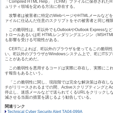
「Compiled HTML Help」（CHM）ファイルに保存さ
ュリティ領域を定める方法に存在する。
攻撃者は被害者に特定のWebページやHTMLメールなどを
ァイルに仕込んだ任意のスクリプトをその被害者と同じ権
この脆弱性は、IE以外でもOutlookやOutlook Expressなど、W
トロールあるいはIE HTMLレンダリングエンジン（MSHT
も影響を受ける可能性がある。
CERTによれば、IE以外のブラウザを使ってもこの脆弱
い。IE以外のブラウザがWindowsシステム上で、IEにIT
ことがあるためだ。
この脆弱性を悪用するコードは実際に存在し、実際にこれ
す報告もあるという。
「この脆弱性に関し、現段階では完全な解決策は存在しな
チがリリースされるまでの間、ActiveスクリプティングとAc
停止し、迷惑メールなどで送られてくるURLをクリックし
減させる当面の措置を講じるよう勧告している。
関連リンク
Technical Cyber Security Alert TA04-099A